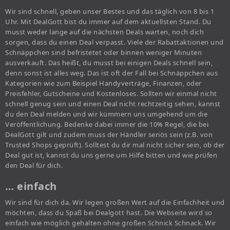
Wir sind schnell, geben unser Bestes und das täglich von 8 bis 1
Uhr. Mit DealGott bist du immer auf dem aktuellsten Stand. Du
musst weder lange auf die nächsten Deals warten, noch dich
sorgen, dass du einen Deal verpasst. Viele der Rabattaktionen und
Schnäppchen sind befristetet oder binnen weniger Minuten
ausverkauft. Das heißt, du musst bei einigen Deals schnell sein,
denn sonst ist alles weg. Das ist oft der Fall bei Schnäppchen aus
Kategorien wie zum Beispiel Handyverträge, Finanzen, oder
Preisfehler, Gutscheine und Kostenloses. Sollten wir einmal nicht
schnell genug sein und einen Deal nicht rechtzeitig sehen, kannst
du den Deal melden und wir kümmern uns umgehend um die
Veröffentlichung. Bedenke dabei immer die 10% Regel, die bei
DealGott gilt und zudem muss der Händler seriös sein (z.B. von
Trusted Shops geprüft). Solltest du dir mal nicht sicher sein, ob der
Deal gut ist, kannst du uns gerne um Hilfe bitten und wie prüfen
den Deal für dich.
… einfach
Wir sind für dich da. Wir legen großen Wert auf die Einfachheit und
möchten, dass du Spaß bei Dealgott hast. Die Webseite wird so
einfach wie möglich gehalten ohne großen Schnick Schnack. Wir