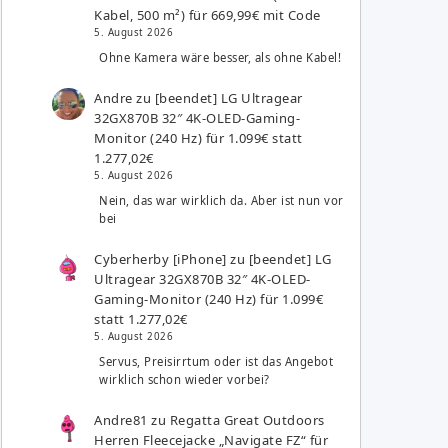
Kabel, 500 m²) für 669,99€ mit Code
5. August 2026
Ohne Kamera wäre besser, als ohne Kabel!
Andre
zu
[beendet] LG Ultragear
32GX870B 32″ 4K-OLED-Gaming-
Monitor (240 Hz) für 1.099€ statt
1.277,02€
5. August 2026
Nein, das war wirklich da. Aber ist nun vor
bei
Cyberherby [iPhone]
zu
[beendet] LG
Ultragear 32GX870B 32″ 4K-OLED-
Gaming-Monitor (240 Hz) für 1.099€
statt 1.277,02€
5. August 2026
Servus, Preisirrtum oder ist das Angebot
wirklich schon wieder vorbei?
Andre81
zu
Regatta Great Outdoors
Herren Fleecejacke „Navigate FZ“ für