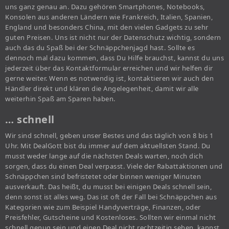
uns ganz genau an. Dazu gehören Smartphones, Notebooks,
Konsolen aus anderen Ländern wie Frankreich, Italien, Spanien,
England und besonders China, mit den vielen Gadgets zu sehr
guten Preisen. Uns ist nicht nur der Datenschutz wichtig, sondern
auch das du Spaß bei der Schnäppchenjagd hast. Sollte es
dennoch mal dazu kommen, dass Du Hilfe brauchst, kannst du uns
jederzeit über das Kontaktformular erreichen und wir helfen dir
gerne weiter. Wenn es notwendig ist, kontaktieren wir auch den
Händler direkt und klären die Angelegenheit, damit wir alle
weiterhin Spaß am Sparen haben.
… schnell
Wir sind schnell, geben unser Bestes und das täglich von 8 bis 1
Uhr. Mit DealGott bist du immer auf dem aktuellsten Stand. Du
musst weder lange auf die nächsten Deals warten, noch dich
sorgen, dass du einen Deal verpasst. Viele der Rabattaktionen und
Schnäppchen sind befristetet oder binnen weniger Minuten
ausverkauft. Das heißt, du musst bei einigen Deals schnell sein,
denn sonst ist alles weg. Das ist oft der Fall bei Schnäppchen aus
Kategorien wie zum Beispiel Handyverträge, Finanzen, oder
Preisfehler, Gutscheine und Kostenloses. Sollten wir einmal nicht
schnell genug sein und einen Deal nicht rechtzeitig sehen, kannst