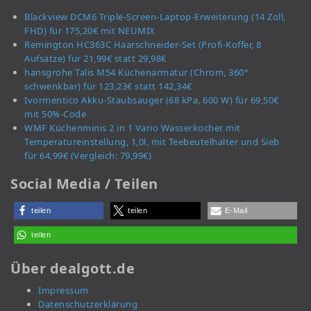
Blackview DCM6 Triple-Screen-Laptop-Erweiterung (14 Zoll,
FHD) für 175,20€ mit NEUMIX
Remington HC363C Haarschneider-Set (Profi-Koffer, 8
Aufsätze) für 21,99€ statt 29,98€
hansgrohe Talis M54 Küchenarmatur (Chrom, 360°
schwenkbar) für 123,23€ statt 142,34€
Ivormentico Akku-Staubsauger (68 kPa, 600 W) für 69,50€
mit 50%-Code
WMF Küchenminis 2 in 1 Vario Wasserkocher mit
Temperatureinstellung, 1,0l, mit Teebeutelhalter und Sieb
für 64,99€ (Vergleich: 79,99€)
Social Media / Teilen
teilen
teilen
E-Mail
teilen
Über dealgott.de
Impressum
Datenschutzerklärung