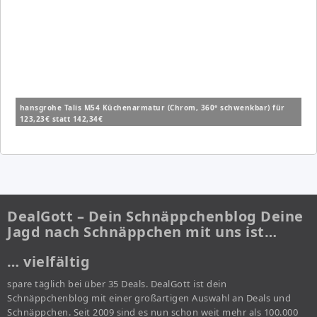
hansgrohe Talis M54 Küchenarmatur (Chrom, 360° schwenkbar) für
123,23€ statt 142,34€
DealGott – Dein Schnäppchenblog Deine
Jagd nach Schnäppchen mit uns ist…
… vielfältig
spare täglich bei über 35 Deals. DealGott ist dein
Schnäppchenblog mit einer großartigen Auswahl an Deals und
Schnäppchen. Seit 2009 sind es nun schon weit mehr als 100.000