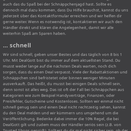
auch das du Spaß bei der Schnäppchenjagd hast. Sollte es
dennoch mal dazu kommen, dass Du Hilfe brauchst, kannst du uns
jederzeit über das Kontaktformular erreichen und wir helfen dir
gerne weiter. Wenn es notwendig ist, kontaktieren wir auch den
Händler direkt und klären die Angelegenheit, damit wir alle
weiterhin Spaß am Sparen haben.
… schnell
Wir sind schnell, geben unser Bestes und das täglich von 8 bis 1
Uhr. Mit DealGott bist du immer auf dem aktuellsten Stand. Du
musst weder lange auf die nächsten Deals warten, noch dich
sorgen, dass du einen Deal verpasst. Viele der Rabattaktionen und
Schnäppchen sind befristetet oder binnen weniger Minuten
ausverkauft. Das heißt, du musst bei einigen Deals schnell sein,
denn sonst ist alles weg. Das ist oft der Fall bei Schnäppchen aus
Kategorien wie zum Beispiel Handyverträge, Finanzen, oder
Preisfehler, Gutscheine und Kostenloses. Sollten wir einmal nicht
schnell genug sein und einen Deal nicht rechtzeitig sehen, kannst
du den Deal melden und wir kümmern uns umgehend um die
Veröffentlichung. Bedenke dabei immer die 10% Regel, die bei
DealGott gilt und zudem muss der Händler seriös sein (z.B. von
Trusted Shops geprüft). Solltest du dir mal nicht sicher sein, ob der