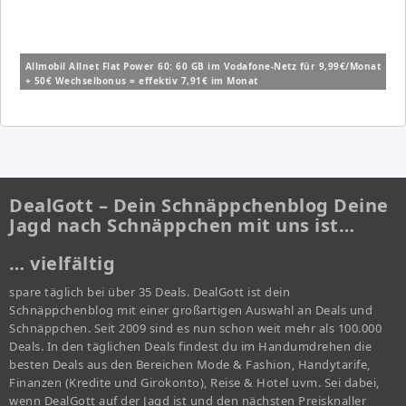
Allmobil Allnet Flat Power 60: 60 GB im Vodafone-Netz für 9,99€/Monat
+ 50€ Wechselbonus = effektiv 7,91€ im Monat
DealGott – Dein Schnäppchenblog Deine
Jagd nach Schnäppchen mit uns ist…
… vielfältig
spare täglich bei über 35 Deals. DealGott ist dein
Schnäppchenblog mit einer großartigen Auswahl an Deals und
Schnäppchen. Seit 2009 sind es nun schon weit mehr als 100.000
Deals. In den täglichen Deals findest du im Handumdrehen die
besten Deals aus den Bereichen Mode & Fashion, Handytarife,
Finanzen (Kredite und Girokonto), Reise & Hotel uvm. Sei dabei,
wenn DealGott auf der Jagd ist und den nächsten Preisknaller