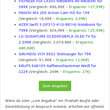
PIONEER VSX-LX303 Netzwerk-AV-Receiver für
569€
(Vergleich: 696,99€ –
Ersparnis: 127,99€)
PANOX MX 200 Action Cam HD für 15€
(Vergleich: 18,99€ –
Ersparnis: 3,99€)
ACER Swift 3 (SF315-41G-R81H) Notebook für
799€
(Vergleich: 924,99€ –
Ersparnis: 125,99€)
LG SIGNATURE OLED65G8PLA OLED TV für
2.599€
(Vergleich: 3.079,98€ –
Ersparnis:
480,98€)
GRUNDIG VCH 9632 Stielsauger für 79€
(Vergleich: 91,90€ –
Ersparnis: 12,90€)
KRUPS EA8105 Kaffeevollautomat Weiß für
222€
(Vergleich: 249€ –
Ersparnis: 27€)
Zum Angebot
Wenn du über „zum Angebot“ ein Produkt kaufst oder
Dienstleistung in Anspruch nimmst, erhalten wir oftmals