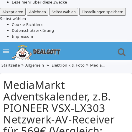
Lese mehr über diese Zwecke
Akzeptieren
Ablehnen
Selbst wählen
Einstellungen speichern
Selbst wählen
Cookie-Richtlinie
Datenschutzerklärung
Impressum
Startseite
Allgemein
Elektronik & Foto
MediaMarkt Adventskalender, z.B. PIONEER VSX-LX303 Netzwerk-AV-Receiver für 569€ (Vergleich: 696,99€)
MediaMarkt
Adventskalender, z.B.
PIONEER VSX-LX303
Netzwerk-AV-Receiver
für 569€ (Vergleich: