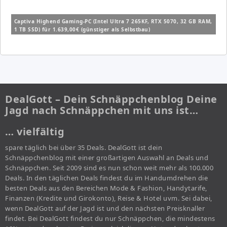
Captiva Highend Gaming-PC (Intel Ultra 7 265KF, RTX 5070, 32 GB RAM,
1 TB SSD) für 1.639,00€ (günstiger als Selbstbau)
DealGott – Dein Schnäppchenblog Deine
Jagd nach Schnäppchen mit uns ist…
… vielfältig
spare täglich bei über 35 Deals. DealGott ist dein
Schnäppchenblog mit einer großartigen Auswahl an Deals und
Schnäppchen. Seit 2009 sind es nun schon weit mehr als 100.000
Deals. In den täglichen Deals findest du im Handumdrehen die
besten Deals aus den Bereichen Mode & Fashion, Handytarife,
Finanzen (Kredite und Girokonto), Reise & Hotel uvm. Sei dabei,
wenn DealGott auf der Jagd ist und den nächsten Preisknaller
findet. Bei DealGott findest du nur Schnäppchen, die mindestens