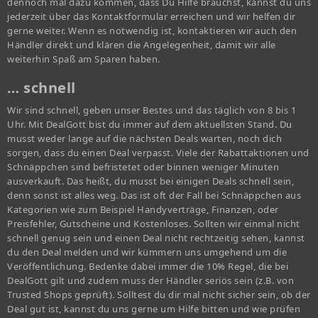
dennoch mal dazu kommen, dass Du Hilfe brauchst, kannst du uns
jederzeit über das Kontaktformular erreichen und wir helfen dir
gerne weiter. Wenn es notwendig ist, kontaktieren wir auch den
Händler direkt und klären die Angelegenheit, damit wir alle
weiterhin Spaß am Sparen haben.
… schnell
Wir sind schnell, geben unser Bestes und das täglich von 8 bis 1
Uhr. Mit DealGott bist du immer auf dem aktuellsten Stand. Du
musst weder lange auf die nächsten Deals warten, noch dich
sorgen, dass du einen Deal verpasst. Viele der Rabattaktionen und
Schnäppchen sind befristetet oder binnen weniger Minuten
ausverkauft. Das heißt, du musst bei einigen Deals schnell sein,
denn sonst ist alles weg. Das ist oft der Fall bei Schnäppchen aus
Kategorien wie zum Beispiel Handyverträge, Finanzen, oder
Preisfehler, Gutscheine und Kostenloses. Sollten wir einmal nicht
schnell genug sein und einen Deal nicht rechtzeitig sehen, kannst
du den Deal melden und wir kümmern uns umgehend um die
Veröffentlichung. Bedenke dabei immer die 10% Regel, die bei
DealGott gilt und zudem muss der Händler seriös sein (z.B. von
Trusted Shops geprüft). Solltest du dir mal nicht sicher sein, ob der
Deal gut ist, kannst du uns gerne um Hilfe bitten und wie prüfen