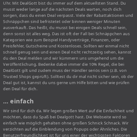
Uhr. Mit DealGott bist du immer auf dem aktuellsten Stand. Du
musst weder lange auf die nächsten Deals warten, noch dich
sorgen, dass du einen Deal verpasst. Viele der Rabattaktionen und
Schnäppchen sind befristetet oder binnen weniger Minuten
ausverkauft. Das heißt, du musst bei einigen Deals schnell sein,
denn sonst ist alles weg. Das ist oft der Fall bei Schnäppchen aus
Kategorien wie zum Beispiel Handyverträge, Finanzen, oder
Preisfehler, Gutscheine und Kostenloses. Sollten wir einmal nicht
schnell genug sein und einen Deal nicht rechtzeitig sehen, kannst
du den Deal melden und wir kümmern uns umgehend um die
Veröffentlichung. Bedenke dabei immer die 10% Regel, die bei
DealGott gilt und zudem muss der Händler seriös sein (z.B. von
Trusted Shops geprüft). Solltest du dir mal nicht sicher sein, ob der
Deal gut ist, kannst du uns gerne um Hilfe bitten und wie prüfen
den Deal für dich.
… einfach
Wir sind für dich da. Wir legen großen Wert auf die Einfachheit und
möchten, dass du Spaß bei Dealgott hast. Die Webseite wird so
einfach wie möglich gehalten ohne großen Schnick Schnack. Wir
verzichten auf die Einblendung von Popups oder Ähnliches. Die
Benutzerfreundlichkeit ist für uns einer der wichtigsten Faktoren