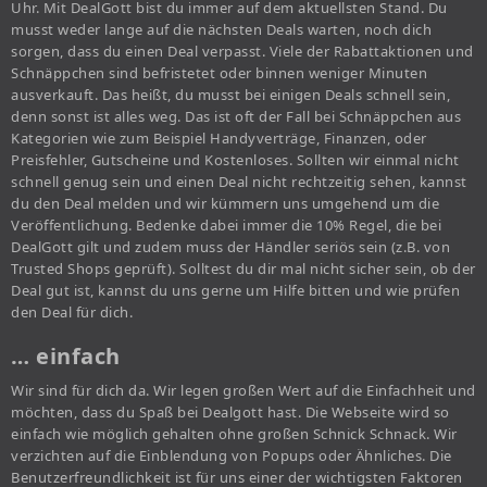
Uhr. Mit DealGott bist du immer auf dem aktuellsten Stand. Du
musst weder lange auf die nächsten Deals warten, noch dich
sorgen, dass du einen Deal verpasst. Viele der Rabattaktionen und
Schnäppchen sind befristetet oder binnen weniger Minuten
ausverkauft. Das heißt, du musst bei einigen Deals schnell sein,
denn sonst ist alles weg. Das ist oft der Fall bei Schnäppchen aus
Kategorien wie zum Beispiel Handyverträge, Finanzen, oder
Preisfehler, Gutscheine und Kostenloses. Sollten wir einmal nicht
schnell genug sein und einen Deal nicht rechtzeitig sehen, kannst
du den Deal melden und wir kümmern uns umgehend um die
Veröffentlichung. Bedenke dabei immer die 10% Regel, die bei
DealGott gilt und zudem muss der Händler seriös sein (z.B. von
Trusted Shops geprüft). Solltest du dir mal nicht sicher sein, ob der
Deal gut ist, kannst du uns gerne um Hilfe bitten und wie prüfen
den Deal für dich.
… einfach
Wir sind für dich da. Wir legen großen Wert auf die Einfachheit und
möchten, dass du Spaß bei Dealgott hast. Die Webseite wird so
einfach wie möglich gehalten ohne großen Schnick Schnack. Wir
verzichten auf die Einblendung von Popups oder Ähnliches. Die
Benutzerfreundlichkeit ist für uns einer der wichtigsten Faktoren