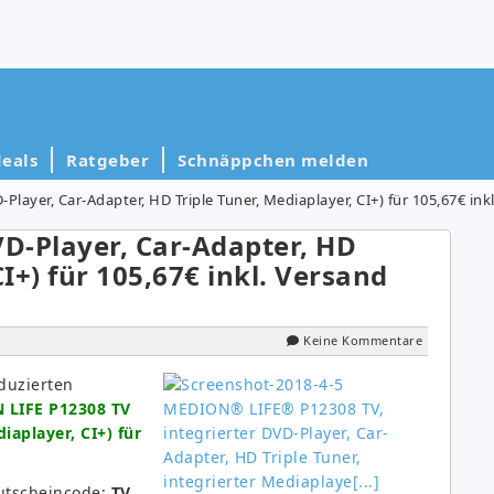
eals
Ratgeber
Schnäppchen melden
ayer, Car-Adapter, HD Triple Tuner, Mediaplayer, CI+) für 105,67€ inkl
D-Player, Car-Adapter, HD
I+) für 105,67€ inkl. Versand
Keine Kommentare
duzierten
 LIFE P12308 TV
iaplayer, CI+) für
utscheincode:
TV