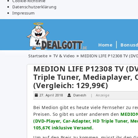
Cookie-Richtlinie
Datenschutzerklärung
Impressum
Home
Bonusd
Startseite
TV & Video
MEDION LIFE P12308 TV (DVD-Pl
MEDION LIFE P12308 TV (DV
Triple Tuner, Mediaplayer, C
(Vergleich: 129,99€)
27. April 2018
Danesh
| Anzeige
Bei Medion gibt es heute viele Fernseher zu re
Preisen. So gibt es unter anderem den
MEDION
(DVD-Player, Car-Adapter, HD Triple Tuner, Med
105,67€ inklusive Versand.
Um auf den Preis zu kommen, müsst ihr den G