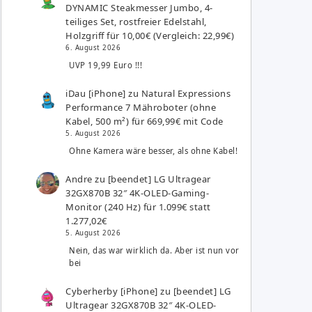
DYNAMIC Steakmesser Jumbo, 4-
teiliges Set, rostfreier Edelstahl,
Holzgriff für 10,00€ (Vergleich: 22,99€)
6. August 2026
UVP 19,99 Euro !!!
iDau [iPhone]
zu
Natural Expressions
Performance 7 Mähroboter (ohne
Kabel, 500 m²) für 669,99€ mit Code
5. August 2026
Ohne Kamera wäre besser, als ohne Kabel!
Andre
zu
[beendet] LG Ultragear
32GX870B 32″ 4K-OLED-Gaming-
Monitor (240 Hz) für 1.099€ statt
1.277,02€
5. August 2026
Nein, das war wirklich da. Aber ist nun vor
bei
Cyberherby [iPhone]
zu
[beendet] LG
Ultragear 32GX870B 32″ 4K-OLED-