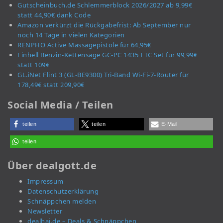
Gutscheinbuch.de Schlemmerblock 2026/2027 ab 9,99€
statt 44,90€ dank Code
Amazon verkürzt die Rückgabefrist: Ab September nur
noch 14 Tage in vielen Kategorien
RENPHO Active Massagepistole für 64,95€
Einhell Benzin-Kettensäge GC-PC 1435 I TC Set für 99,99€
statt 109€
GL.iNet Flint 3 (GL-BE9300) Tri-Band Wi-Fi-7-Router für
178,49€ statt 209,90€
Social Media / Teilen
teilen
teilen
E-Mail
teilen
Über dealgott.de
Impressum
Datenschutzerklärung
Schnäppchen melden
Newsletter
dealhai.de – Deals & Schnäppchen