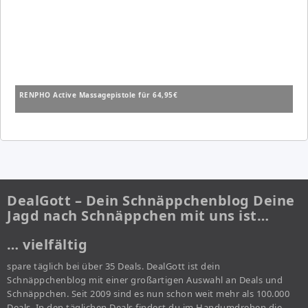
RENPHO Active Massagepistole für 64,95€
DealGott – Dein Schnäppchenblog Deine
Jagd nach Schnäppchen mit uns ist…
… vielfältig
spare täglich bei über 35 Deals. DealGott ist dein
Schnäppchenblog mit einer großartigen Auswahl an Deals und
Schnäppchen. Seit 2009 sind es nun schon weit mehr als 100.000
Deals. In den täglichen Deals findest du im Handumdrehen die