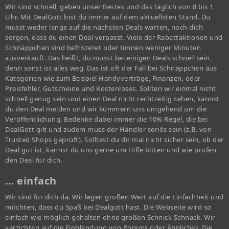
Wir sind schnell, geben unser Bestes und das täglich von 8 bis 1
Uhr. Mit DealGott bist du immer auf dem aktuellsten Stand. Du
musst weder lange auf die nächsten Deals warten, noch dich
sorgen, dass du einen Deal verpasst. Viele der Rabattaktionen und
Schnäppchen sind befristetet oder binnen weniger Minuten
ausverkauft. Das heißt, du musst bei einigen Deals schnell sein,
denn sonst ist alles weg. Das ist oft der Fall bei Schnäppchen aus
Kategorien wie zum Beispiel Handyverträge, Finanzen, oder
Preisfehler, Gutscheine und Kostenloses. Sollten wir einmal nicht
schnell genug sein und einen Deal nicht rechtzeitig sehen, kannst
du den Deal melden und wir kümmern uns umgehend um die
Veröffentlichung. Bedenke dabei immer die 10% Regel, die bei
DealGott gilt und zudem muss der Händler seriös sein (z.B. von
Trusted Shops geprüft). Solltest du dir mal nicht sicher sein, ob der
Deal gut ist, kannst du uns gerne um Hilfe bitten und wie prüfen
den Deal für dich.
… einfach
Wir sind für dich da. Wir legen großen Wert auf die Einfachheit und
möchten, dass du Spaß bei Dealgott hast. Die Webseite wird so
einfach wie möglich gehalten ohne großen Schnick Schnack. Wir
verzichten auf die Einblendung von Popups oder Ähnliches. Die