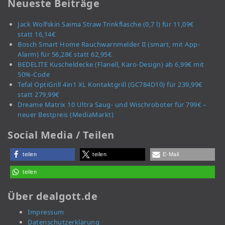
Neueste Beiträge
Jack Wolfskin Saima Straw Trinkflasche (0,7 l) für 11,09€
statt 16,14€
Bosch Smart Home Rauchwarnmelder II (smart, mit App-
Alarm) für 56,28€ statt 62,95€
BEDELITE Kuscheldecke (Flanell, Karo-Design) ab 6,99€ mit
50%-Code
Tefal OptiGrill 4in1 XL Kontaktgrill (GC784D10) für 239,99€
statt 279,99€
Dreame Matrix 10 Ultra Saug- und Wischroboter für 799€ –
neuer Bestpreis (MediaMarkt)
Social Media / Teilen
teilen
teilen
E-Mail
teilen
Über dealgott.de
Impressum
Datenschutzerklärung