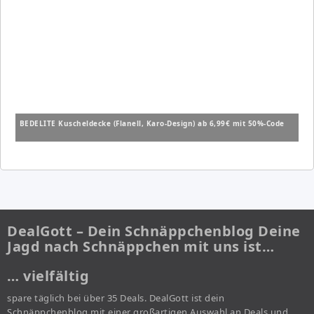
BEDELITE Kuscheldecke (Flanell, Karo-Design) ab 6,99€ mit 50%-Code
DealGott – Dein Schnäppchenblog Deine
Jagd nach Schnäppchen mit uns ist…
… vielfältig
spare täglich bei über 35 Deals. DealGott ist dein
Schnäppchenblog mit einer großartigen Auswahl an Deals und