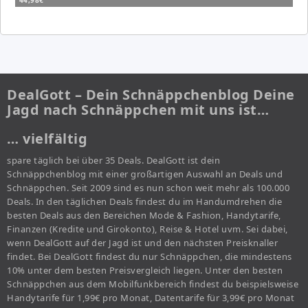
44,98€
DealGott – Dein Schnäppchenblog Deine
Jagd nach Schnäppchen mit uns ist…
… vielfältig
spare täglich bei über 35 Deals. DealGott ist dein
Schnäppchenblog mit einer großartigen Auswahl an Deals und
Schnäppchen. Seit 2009 sind es nun schon weit mehr als 100.000
Deals. In den täglichen Deals findest du im Handumdrehen die
besten Deals aus den Bereichen Mode & Fashion, Handytarife,
Finanzen (Kredite und Girokonto), Reise & Hotel uvm. Sei dabei,
wenn DealGott auf der Jagd ist und den nächsten Preisknaller
findet. Bei DealGott findest du nur Schnäppchen, die mindestens
10% unter dem besten Preisvergleich liegen. Unter den besten
Schnäppchen aus dem Mobilfunkbereich findest du beispielsweise
Handytarife für 1,99€ pro Monat, Datentarife für 3,99€ pro Monat