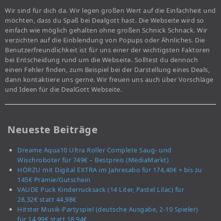
Wir sind für dich da. Wir legen großen Wert auf die Einfachheit und
möchten, dass du Spaß bei Dealgott hast. Die Webseite wird so
einfach wie möglich gehalten ohne großen Schnick Schnack. Wir
verzichten auf die Einblendung von Popups oder Ähnliches. Die
Benutzerfreundlichkeit ist für uns einer der wichtigsten Faktoren
bei Entscheidung rund um die Webseite. Solltest du dennoch
einen Fehler finden, zum Beispiel bei der Darstellung eines Deals,
dann kontaktiere uns gerne. Wir freuen uns auch über Vorschläge
und Ideen für die DealGott Webseite.
Neueste Beiträge
Dreame Aqua10 Ultra Roller Complete Saug- und
Wischroboter für 749€ – Bestpreis (MediaMarkt)
HÖRZU mit Digital EXTRA im Jahresabo für 174,40€ + bis zu
145€ Prämie/Gutschein
VAUDE Puck Kinderrucksack (14 Liter, Pastel Lilac) für
28,32€ statt 44,98€
Hitster Musik-Partyspiel (deutsche Ausgabe, 2-10 Spieler)
für 14,99€ statt 18,94€