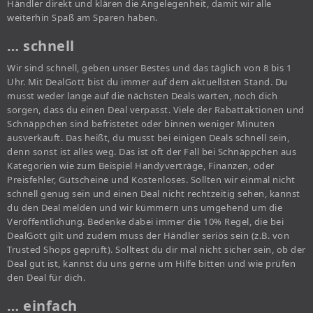
Händler direkt und klären die Angelegenheit, damit wir alle
weiterhin Spaß am Sparen haben.
… schnell
Wir sind schnell, geben unser Bestes und das täglich von 8 bis 1
Uhr. Mit DealGott bist du immer auf dem aktuellsten Stand. Du
musst weder lange auf die nächsten Deals warten, noch dich
sorgen, dass du einen Deal verpasst. Viele der Rabattaktionen und
Schnäppchen sind befristetet oder binnen weniger Minuten
ausverkauft. Das heißt, du musst bei einigen Deals schnell sein,
denn sonst ist alles weg. Das ist oft der Fall bei Schnäppchen aus
Kategorien wie zum Beispiel Handyverträge, Finanzen, oder
Preisfehler, Gutscheine und Kostenloses. Sollten wir einmal nicht
schnell genug sein und einen Deal nicht rechtzeitig sehen, kannst
du den Deal melden und wir kümmern uns umgehend um die
Veröffentlichung. Bedenke dabei immer die 10% Regel, die bei
DealGott gilt und zudem muss der Händler seriös sein (z.B. von
Trusted Shops geprüft). Solltest du dir mal nicht sicher sein, ob der
Deal gut ist, kannst du uns gerne um Hilfe bitten und wie prüfen
den Deal für dich.
… einfach