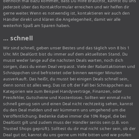
dennoch mal dazu kommen, dass Du Hilfe brauchst, kannst du uns
jederzeit über das Kontaktformular erreichen und wir helfen dir
gerne weiter. Wenn es notwendig ist, kontaktieren wir auch den
Händler direkt und klären die Angelegenheit, damit wir alle
weiterhin Spaß am Sparen haben.
… schnell
Wir sind schnell, geben unser Bestes und das täglich von 8 bis 1
Uhr. Mit DealGott bist du immer auf dem aktuellsten Stand. Du
musst weder lange auf die nächsten Deals warten, noch dich
sorgen, dass du einen Deal verpasst. Viele der Rabattaktionen und
Schnäppchen sind befristetet oder binnen weniger Minuten
ausverkauft. Das heißt, du musst bei einigen Deals schnell sein,
denn sonst ist alles weg. Das ist oft der Fall bei Schnäppchen aus
Kategorien wie zum Beispiel Handyverträge, Finanzen, oder
Preisfehler, Gutscheine und Kostenloses. Sollten wir einmal nicht
schnell genug sein und einen Deal nicht rechtzeitig sehen, kannst
du den Deal melden und wir kümmern uns umgehend um die
Veröffentlichung. Bedenke dabei immer die 10% Regel, die bei
DealGott gilt und zudem muss der Händler seriös sein (z.B. von
Trusted Shops geprüft). Solltest du dir mal nicht sicher sein, ob der
Deal gut ist, kannst du uns gerne um Hilfe bitten und wie prüfen