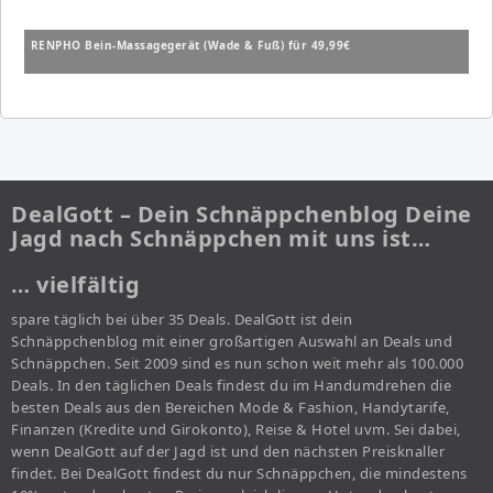
RENPHO Bein-Massagegerät (Wade & Fuß) für 49,99€
DealGott – Dein Schnäppchenblog Deine
Jagd nach Schnäppchen mit uns ist…
… vielfältig
spare täglich bei über 35 Deals. DealGott ist dein
Schnäppchenblog mit einer großartigen Auswahl an Deals und
Schnäppchen. Seit 2009 sind es nun schon weit mehr als 100.000
Deals. In den täglichen Deals findest du im Handumdrehen die
besten Deals aus den Bereichen Mode & Fashion, Handytarife,
Finanzen (Kredite und Girokonto), Reise & Hotel uvm. Sei dabei,
wenn DealGott auf der Jagd ist und den nächsten Preisknaller
findet. Bei DealGott findest du nur Schnäppchen, die mindestens