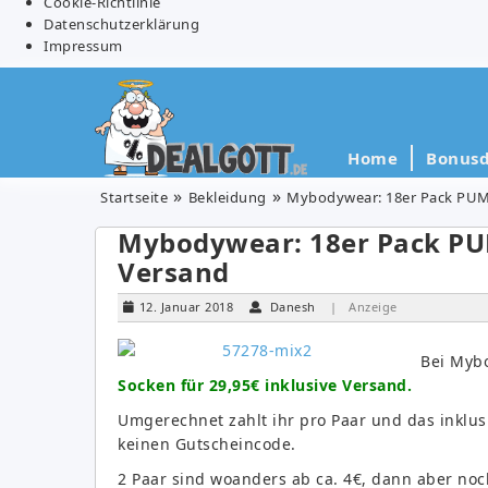
Cookie-Richtlinie
Datenschutzerklärung
Impressum
Home
Bonusd
Startseite
Bekleidung
Mybodywear: 18er Pack PUMA
Mybodywear: 18er Pack PUM
Versand
12. Januar 2018
Danesh
| Anzeige
Bei Myb
Socken für 29,95€ inklusive Versand.
Umgerechnet zahlt ihr pro Paar und das inklusi
keinen Gutscheincode.
2 Paar sind woanders ab ca. 4€, dann aber no