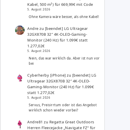
Kabel, 500 m²) für 669,99€ mit Code
5. August 2026
Ohne Kamera wäre besser, als ohne Kabel!
Andre
zu
[beendet] LG Ultragear
32GX870B 32″ 4K-OLED-Gaming-
Monitor (240 Hz) für 1.099€ statt
1.277,02€
5. August 2026
Nein, das war wirklich da. Aber ist nun vor
bei
Cyberherby [iPhone]
zu
[beendet] LG
Ultragear 32GX870B 32″ 4K-OLED-
Gaming-Monitor (240 Hz) für 1.099€
statt 1.277,02€
5. August 2026
Servus, Preisirrtum oder ist das Angebot
wirklich schon wieder vorbei?
Andre81
zu
Regatta Great Outdoors
Herren Fleecejacke „Navigate FZ“ für