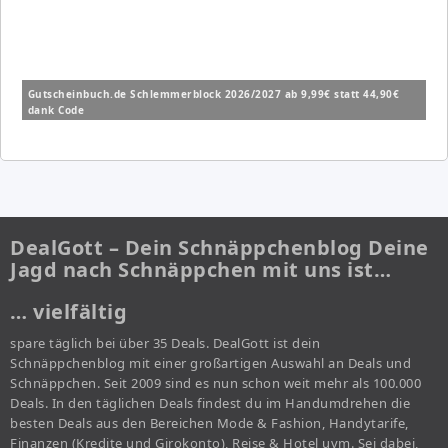
Gutscheinbuch.de Schlemmerblock 2026/2027 ab 9,99€ statt 44,90€
dank Code
DealGott – Dein Schnäppchenblog Deine
Jagd nach Schnäppchen mit uns ist…
… vielfältig
spare täglich bei über 35 Deals. DealGott ist dein
Schnäppchenblog mit einer großartigen Auswahl an Deals und
Schnäppchen. Seit 2009 sind es nun schon weit mehr als 100.000
Deals. In den täglichen Deals findest du im Handumdrehen die
besten Deals aus den Bereichen Mode & Fashion, Handytarife,
Finanzen (Kredite und Girokonto), Reise & Hotel uvm. Sei dabei,