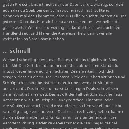
guten Preisen. Uns ist nicht nur der Datenschutz wichtig, sondern
auch das du Spaß bei der Schnäppchenjagd hast. Sollte es
dennoch mal dazu kommen, dass Du Hilfe brauchst, kannst du uns
jederzeit über das Kontaktformular erreichen und wir helfen dir
gerne weiter. Wenn es notwendig ist, kontaktieren wir auch den
Händler direkt und klären die Angelegenheit, damit wir alle
weiterhin Spaß am Sparen haben.
… schnell
Wir sind schnell, geben unser Bestes und das täglich von 8 bis 1
Uhr. Mit DealGott bist du immer auf dem aktuellsten Stand. Du
musst weder lange auf die nächsten Deals warten, noch dich
sorgen, dass du einen Deal verpasst. Viele der Rabattaktionen und
Schnäppchen sind befristetet oder binnen weniger Minuten
ausverkauft. Das heißt, du musst bei einigen Deals schnell sein,
denn sonst ist alles weg. Das ist oft der Fall bei Schnäppchen aus
Kategorien wie zum Beispiel Handyverträge, Finanzen, oder
Preisfehler, Gutscheine und Kostenloses. Sollten wir einmal nicht
schnell genug sein und einen Deal nicht rechtzeitig sehen, kannst
du den Deal melden und wir kümmern uns umgehend um die
Veröffentlichung. Bedenke dabei immer die 10% Regel, die bei
DealGott gilt und zudem muss der Händler seriös sein (z.B. von