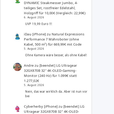
DYNAMIC Steakmesser Jumbo, 4-
teiliges Set, rostfreier Edelstahl,
Holzgriff für 10,00€ (Vergleich: 22,99€)
6. August 2026
UVP 19,99 Euro !!!
iDau [iPhone]
zu
Natural Expressions
Performance 7 Mähroboter (ohne
Kabel, 500 m²) für 669,99€ mit Code
5. August 2026
Ohne Kamera wäre besser, als ohne Kabel!
Andre
zu
[beendet] LG Ultragear
32GX870B 32″ 4K-OLED-Gaming-
Monitor (240 Hz) für 1.099€ statt
1.277,02€
5. August 2026
Nein, das war wirklich da. Aber ist nun vor
bei
Cyberherby [iPhone]
zu
[beendet] LG
Ultragear 32GX870B 32″ 4K-OLED-