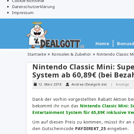
Cookie-Richtlinie
Datenschutzerklärung
Impressum
Home
Bonusd
Startseite
Konsolen & Zubehör
Nintendo Classic M
Nintendo Classic Mini: Sup
System ab 60,89€ (bei Beza
12. März 2018
Andrea (Dealgott.de)
| Anzeige
Dank der vorhin vorgestellten Rabatt Aktion bei
bekommt ihr nun das
Nintendo Classic Mini: 
Entertainment System für 65,89€ inklusive Ve
Um auf diesen Preis zu kommen, müsst ihr an 
den Gutscheincode
PAYDIREKT_25
eingeben.