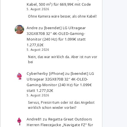
Kabel, 500 m²) für 669,99€ mit Code
5. August 2026
Ohne Kamera wäre besser, als ohne Kabel!
Andre
zu
[beendet] LG Ultragear
32GX870B 32″ 4K-OLED-Gaming-
Monitor (240 Hz) für 1.099€ statt
1.277,02€
5. August 2026
Nein, das war wirklich da. Aber ist nun vor
bei
Cyberherby [iPhone]
zu
[beendet] LG
Ultragear 32GX870B 32″ 4K-OLED-
Gaming-Monitor (240 Hz) für 1.099€
statt 1.277,02€
5. August 2026
Servus, Preisirrtum oder ist das Angebot
wirklich schon wieder vorbei?
Andre81
zu
Regatta Great Outdoors
Herren Fleecejacke „Navigate FZ“ für