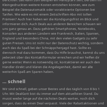
berichten. Das kann zum Beispiel ein Handytarif sein, bei dem im
Kleingedruckten weitere Kosten entstehen können, wie zum
Beispiel die Datenautomatik oder voraktivierte Optionen bei
Tarifen. Wie wäre es mit einem Zeitschriften-Abo mit tollen
Prämien? Auch hier haben wir die Kündigungsfrist im Blick und
informieren dich. Auch Deals aus anderen Bereichen schauen wir
uns ganz genau an. Dazu gehören Smartphones, Notebooks,
Konsolen aus anderen Ländern wie Frankreich, Italien, Spanien,
England und besonders China, mit den vielen Gadgets zu sehr
guten Preisen. Uns ist nicht nur der Datenschutz wichtig, sondern
auch das du Spaß bei der Schnäppchenjagd hast. Sollte es
dennoch mal dazu kommen, dass Du Hilfe brauchst, kannst du uns
jederzeit über das Kontaktformular erreichen und wir helfen dir
gerne weiter. Wenn es notwendig ist, kontaktieren wir auch den
Händler direkt und klären die Angelegenheit, damit wir alle
weiterhin Spaß am Sparen haben.
… schnell
Wir sind schnell, geben unser Bestes und das täglich von 8 bis 1
Uhr. Mit DealGott bist du immer auf dem aktuellsten Stand. Du
musst weder lange auf die nächsten Deals warten, noch dich
sorgen, dass du einen Deal verpasst. Viele der Rabattaktionen und