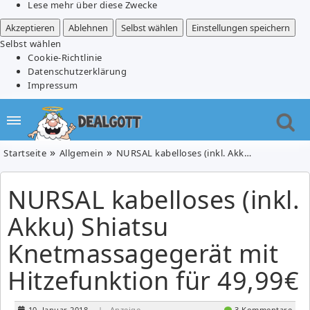
Lese mehr über diese Zwecke
Akzeptieren
Ablehnen
Selbst wählen
Einstellungen speichern
Selbst wählen
Cookie-Richtlinie
Datenschutzerklärung
Impressum
Startseite
Allgemein
NURSAL kabelloses (inkl. Akku) Shiatsu Knetmassagegerät mit Hitzefunktion für 49,99€
NURSAL kabelloses (inkl.
Akku) Shiatsu
Knetmassagegerät mit
Hitzefunktion für 49,99€
10. Januar 2018
| Anzeige
3 Kommentare