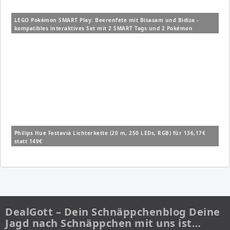
LEGO Pokémon SMART Play: Beerenfete mit Bisasam und Bidiza -
kompatibles interaktives Set mit 2 SMART Tags und 2 Pokémon
Figuren (72155) für 14,99€ (Vergleich: 19,99€)
Philips Hue Festavia Lichterkette (20 m, 250 LEDs, RGB) für 136,17€
statt 149€
DealGott – Dein Schnäppchenblog Deine
Jagd nach Schnäppchen mit uns ist…