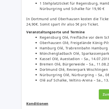
1 Stehplatzticket für Regensburg, Ha
Nürburgring und Schalke für 19,90 €
In Dortmund und Oberhausen kosten die Ticke
24,90€. Somit spart ihr also 5€ pro Ticket.
Veranstaltungsorte und Termine
Regensburg Olé, Freifläche vor dem Sch
Oberhausen Olé, Freigelände König-Pils
Hamburg Olé, Trabrennbahn Hamburg – 
Mönchengladbach Olé, Sparkassenpark 
Kassel Olé, Auestadion – Sa., 14.07.201
Bremen Olé, Bürgerweide – Sa., 11.08.
Dortmund Olé, Revierpark Wischlingen –
Nürburgring Olé, Nürburgring – Sa., 0
Olé auf Schalke, Veltins-Arena – Sa., 1
Zu
Konditionen