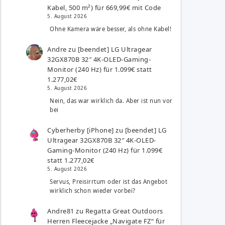
Kabel, 500 m²) für 669,99€ mit Code
5. August 2026
Ohne Kamera wäre besser, als ohne Kabel!
Andre
zu
[beendet] LG Ultragear
32GX870B 32″ 4K-OLED-Gaming-
Monitor (240 Hz) für 1.099€ statt
1.277,02€
5. August 2026
Nein, das war wirklich da. Aber ist nun vor
bei
Cyberherby [iPhone]
zu
[beendet] LG
Ultragear 32GX870B 32″ 4K-OLED-
Gaming-Monitor (240 Hz) für 1.099€
statt 1.277,02€
5. August 2026
Servus, Preisirrtum oder ist das Angebot
wirklich schon wieder vorbei?
Andre81
zu
Regatta Great Outdoors
Herren Fleecejacke „Navigate FZ“ für