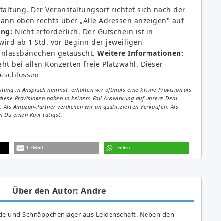
taltung. Der Veranstaltungsort richtet sich nach der
kann oben rechts über „Alle Adressen anzeigen" auf
ung:
Nicht erforderlich. Der Gutschein ist in
ird ab 1 Std. vor Beginn der jeweiligen
Einlassbändchen getauscht.
Weitere Informationen:
eht bei allen Konzerten freie Platzwahl. Dieser
geschlossen
tung in Anspruch nimmst, erhalten wir oftmals eine kleine Provision als
diese Provisionen haben in keinem Fall Auswirkung auf unsere Deal-
Als Amazon-Partner verdienen wir an qualifizierten Verkäufen. Als
 Du einen Kauf tätigst.
E-Mail
teilen
Über den Autor: Andre
de und Schnäppchenjäger aus Leidenschaft. Neben den