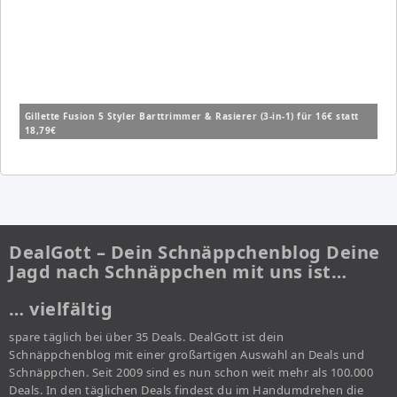
Gillette Fusion 5 Styler Barttrimmer & Rasierer (3-in-1) für 16€ statt
18,79€
DealGott – Dein Schnäppchenblog Deine
Jagd nach Schnäppchen mit uns ist…
… vielfältig
spare täglich bei über 35 Deals. DealGott ist dein
Schnäppchenblog mit einer großartigen Auswahl an Deals und
Schnäppchen. Seit 2009 sind es nun schon weit mehr als 100.000
Deals. In den täglichen Deals findest du im Handumdrehen die