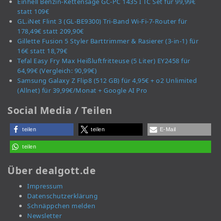
Einhell Benzin-Kettensäge GC-PC 1435 I TC Set für 99,99€
statt 109€
GL.iNet Flint 3 (GL-BE9300) Tri-Band Wi-Fi-7-Router für
178,49€ statt 209,90€
Gillette Fusion 5 Styler Barttrimmer & Rasierer (3-in-1) für
16€ statt 18,79€
Tefal Easy Fry Max Heißluftfritteuse (5 Liter) EY2458 für
64,99€ (Vergleich: 90,99€)
Samsung Galaxy Z Flip8 (512 GB) für 4,95€ + o2 Unlimited
(Allnet) für 39,99€/Monat + Google AI Pro
Social Media / Teilen
teilen
teilen
E-Mail
teilen
Über dealgott.de
Impressum
Datenschutzerklärung
Schnäppchen melden
Newsletter