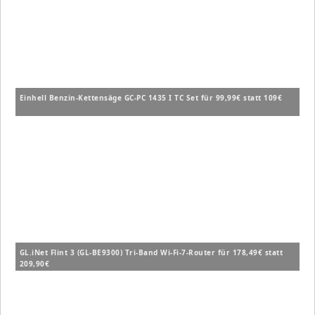
Einhell Benzin-Kettensäge GC-PC 1435 I TC Set für 99,99€ statt 109€
GL.iNet Flint 3 (GL-BE9300) Tri-Band Wi-Fi-7-Router für 178,49€ statt
209,90€