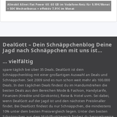
Allmobil Allnet Flat Power 60: 60 GB im Vodafone-Netz für 9,99€/Monat
+ 50€ Wechselbonus = effektiv 7,91€ im Monat
DealGott – Dein Schnäppchenblog Deine
Jagd nach Schnäppchen mit uns ist…
… vielfältig
spare täglich bei über 35 Deals. DealGott ist dein
Schnäppchenblog mit einer großartigen Auswahl an Deals und
Schnäppchen. Seit 2009 sind es nun schon weit mehr als 100.000
Deals. In den täglichen Deals findest du im Handumdrehen die
besten Deals aus den Bereichen Mode & Fashion, Handytarife,
Finanzen (Kredite und Girokonto), Reise & Hotel uvm. Sei dabei,
wenn DealGott auf der Jagd ist und den nächsten Preisknaller
findet. Bei DealGott findest du nur Schnäppchen, die mindestens
10% unter dem besten Preisvergleich liegen. Unter den besten
Schnäppchen aus dem Mobilfunkbereich findest du beispielsweise