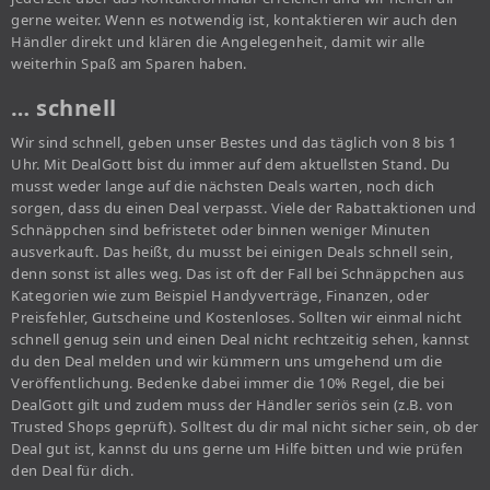
gerne weiter. Wenn es notwendig ist, kontaktieren wir auch den
Händler direkt und klären die Angelegenheit, damit wir alle
weiterhin Spaß am Sparen haben.
… schnell
Wir sind schnell, geben unser Bestes und das täglich von 8 bis 1
Uhr. Mit DealGott bist du immer auf dem aktuellsten Stand. Du
musst weder lange auf die nächsten Deals warten, noch dich
sorgen, dass du einen Deal verpasst. Viele der Rabattaktionen und
Schnäppchen sind befristetet oder binnen weniger Minuten
ausverkauft. Das heißt, du musst bei einigen Deals schnell sein,
denn sonst ist alles weg. Das ist oft der Fall bei Schnäppchen aus
Kategorien wie zum Beispiel Handyverträge, Finanzen, oder
Preisfehler, Gutscheine und Kostenloses. Sollten wir einmal nicht
schnell genug sein und einen Deal nicht rechtzeitig sehen, kannst
du den Deal melden und wir kümmern uns umgehend um die
Veröffentlichung. Bedenke dabei immer die 10% Regel, die bei
DealGott gilt und zudem muss der Händler seriös sein (z.B. von
Trusted Shops geprüft). Solltest du dir mal nicht sicher sein, ob der
Deal gut ist, kannst du uns gerne um Hilfe bitten und wie prüfen
den Deal für dich.