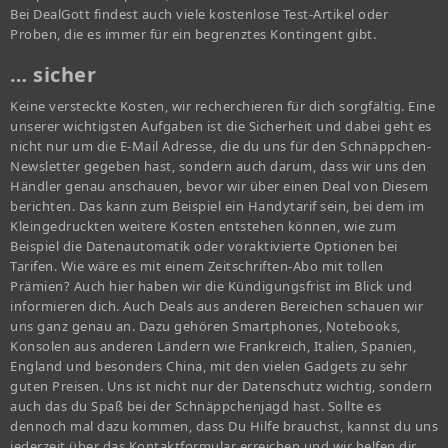
Bei DealGott findest auch viele kostenlose Test-Artikel oder
Proben, die es immer für ein begrenztes Kontingent gibt.
… sicher
Keine versteckte Kosten, wir recherchieren für dich sorgfältig. Eine
unserer wichtigsten Aufgaben ist die Sicherheit und dabei geht es
nicht nur um die E-Mail Adresse, die du uns für den Schnäppchen-
Newsletter gegeben hast, sondern auch darum, dass wir uns den
Händler genau anschauen, bevor wir über einen Deal von Diesem
berichten. Das kann zum Beispiel ein Handytarif sein, bei dem im
Kleingedruckten weitere Kosten entstehen können, wie zum
Beispiel die Datenautomatik oder voraktivierte Optionen bei
Tarifen. Wie wäre es mit einem Zeitschriften-Abo mit tollen
Prämien? Auch hier haben wir die Kündigungsfrist im Blick und
informieren dich. Auch Deals aus anderen Bereichen schauen wir
uns ganz genau an. Dazu gehören Smartphones, Notebooks,
Konsolen aus anderen Ländern wie Frankreich, Italien, Spanien,
England und besonders China, mit den vielen Gadgets zu sehr
guten Preisen. Uns ist nicht nur der Datenschutz wichtig, sondern
auch das du Spaß bei der Schnäppchenjagd hast. Sollte es
dennoch mal dazu kommen, dass Du Hilfe brauchst, kannst du uns
jederzeit über das Kontaktformular erreichen und wir helfen dir