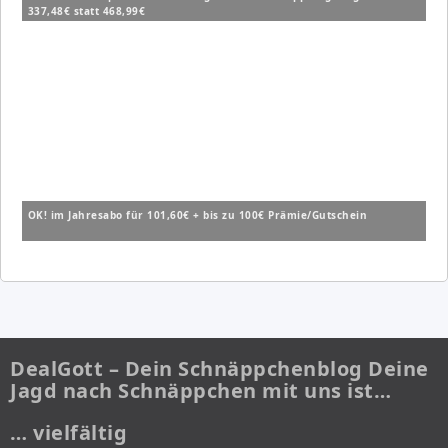
337,48€ statt 468,99€
OK! im Jahresabo für 101,60€ + bis zu 100€ Prämie/Gutschein
DealGott – Dein Schnäppchenblog Deine
Jagd nach Schnäppchen mit uns ist…
… vielfältig