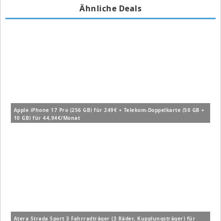
Ähnliche Deals
Apple iPhone 17 Pro (256 GB) für 249€ + Telekom-Doppelkarte (50 GB +
10 GB) für 44,94€/Monat
Atera Strada Sport 3 Fahrradträger (3 Räder, Kupplungsträger) für