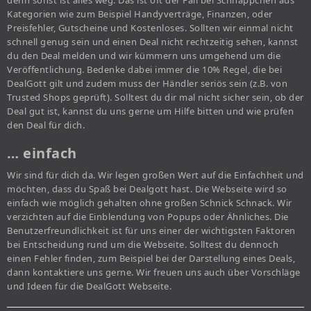
denn sonst ist alles weg. Das ist oft der Fall bei Schnäppchen aus
Kategorien wie zum Beispiel Handyverträge, Finanzen, oder
Preisfehler, Gutscheine und Kostenloses. Sollten wir einmal nicht
schnell genug sein und einen Deal nicht rechtzeitig sehen, kannst
du den Deal melden und wir kümmern uns umgehend um die
Veröffentlichung. Bedenke dabei immer die 10% Regel, die bei
DealGott gilt und zudem muss der Händler seriös sein (z.B. von
Trusted Shops geprüft). Solltest du dir mal nicht sicher sein, ob der
Deal gut ist, kannst du uns gerne um Hilfe bitten und wie prüfen
den Deal für dich.
… einfach
Wir sind für dich da. Wir legen großen Wert auf die Einfachheit und
möchten, dass du Spaß bei Dealgott hast. Die Webseite wird so
einfach wie möglich gehalten ohne großen Schnick Schnack. Wir
verzichten auf die Einblendung von Popups oder Ähnliches. Die
Benutzerfreundlichkeit ist für uns einer der wichtigsten Faktoren
bei Entscheidung rund um die Webseite. Solltest du dennoch
einen Fehler finden, zum Beispiel bei der Darstellung eines Deals,
dann kontaktiere uns gerne. Wir freuen uns auch über Vorschläge
und Ideen für die DealGott Webseite.