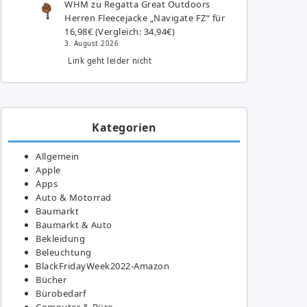
WHM
zu
Regatta Great Outdoors
Herren Fleecejacke „Navigate FZ“ für
16,98€ (Vergleich: 34,94€)
3. August 2026
Link geht leider nicht
Kategorien
Allgemein
Apple
Apps
Auto & Motorrad
Baumarkt
Baumarkt & Auto
Bekleidung
Beleuchtung
BlackFridayWeek2022-Amazon
Bücher
Bürobedarf
Computer & Büro