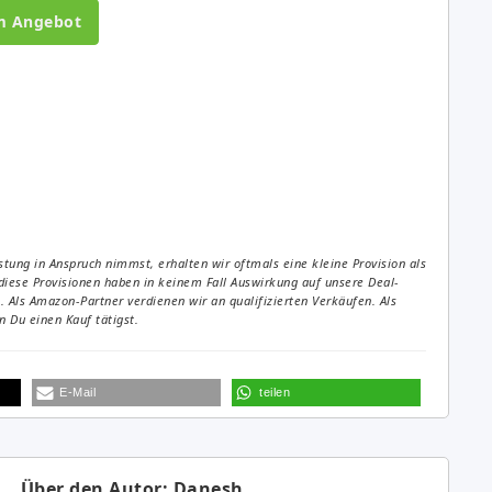
m Angebot
tung in Anspruch nimmst, erhalten wir oftmals eine kleine Provision als
diese Provisionen haben in keinem Fall Auswirkung auf unsere Deal-
Als Amazon-Partner verdienen wir an qualifizierten Verkäufen. Als
 Du einen Kauf tätigst.
E-Mail
teilen
Über den Autor: Danesh