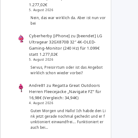
1.277,02€
5. August 2026
Nein, das war wirklich da. Aber ist nun vor
bei
Cyberherby [iPhone]
zu
[beendet] LG
Ultragear 32GX870B 32″ 4K-OLED-
Gaming-Monitor (240 Hz) für 1.099€
statt 1.277,02€
5. August 2026
Servus, Preisirrtum oder ist das Angebot
wirklich schon wieder vorbei?
Andre81
zu
Regatta Great Outdoors
Herren Fleecejacke „Navigate FZ“ für
16,98€ (Vergleich: 34,94€)
4. August 2026
Guten Morgen und Hallo! Ich habde den Li
nk jetzt gerade nochmal gecheckt und er f
unktioniert einwandfrei... Funktioniert er
auch bei…