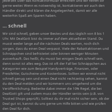
jederzeit über das Kontaktformular erreichen und wir helfen dir
gerne weiter. Wenn es notwendig ist, kontaktieren wir auch den
Händler direkt und klären die Angelegenheit, damit wir alle
weiterhin Spaß am Sparen haben.
… schnell
Wir sind schnell, geben unser Bestes und das täglich von 8 bis 1
Uhr. Mit DealGott bist du immer auf dem aktuellsten Stand. Du
musst weder lange auf die nächsten Deals warten, noch dich
sorgen, dass du einen Deal verpasst. Viele der Rabattaktionen und
Schnäppchen sind befristetet oder binnen weniger Minuten
ausverkauft. Das heißt, du musst bei einigen Deals schnell sein,
denn sonst ist alles weg. Das ist oft der Fall bei Schnäppchen aus
Kategorien wie zum Beispiel Handyverträge, Finanzen, oder
Preisfehler, Gutscheine und Kostenloses. Sollten wir einmal nicht
schnell genug sein und einen Deal nicht rechtzeitig sehen, kannst
du den Deal melden und wir kümmern uns umgehend um die
Veröffentlichung. Bedenke dabei immer die 10% Regel, die bei
DealGott gilt und zudem muss der Händler seriös sein (z.B. von
Trusted Shops geprüft). Solltest du dir mal nicht sicher sein, ob der
Deal gut ist, kannst du uns gerne um Hilfe bitten und wie prüfen
den Deal für dich.