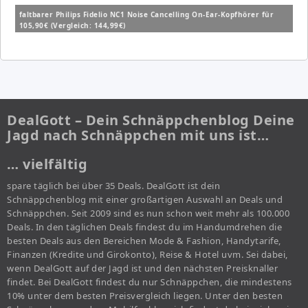
faltbarer Philips Fidelio NC1 Noise Cancelling On-Ear-Kopfhörer für
105,90€ (Vergleich: 144,99€)
DealGott – Dein Schnäppchenblog Deine
Jagd nach Schnäppchen mit uns ist…
… vielfältig
spare täglich bei über 35 Deals. DealGott ist dein
Schnäppchenblog mit einer großartigen Auswahl an Deals und
Schnäppchen. Seit 2009 sind es nun schon weit mehr als 100.000
Deals. In den täglichen Deals findest du im Handumdrehen die
besten Deals aus den Bereichen Mode & Fashion, Handytarife,
Finanzen (Kredite und Girokonto), Reise & Hotel uvm. Sei dabei,
wenn DealGott auf der Jagd ist und den nächsten Preisknaller
findet. Bei DealGott findest du nur Schnäppchen, die mindestens
10% unter dem besten Preisvergleich liegen. Unter den besten