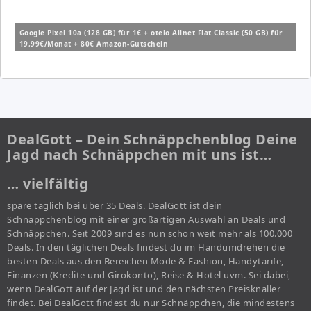
Google Pixel 10a (128 GB) für 1€ + otelo Allnet Flat Classic (50 GB) für
19,99€/Monat + 80€ Amazon-Gutschein
DealGott – Dein Schnäppchenblog Deine
Jagd nach Schnäppchen mit uns ist…
… vielfältig
spare täglich bei über 35 Deals. DealGott ist dein
Schnäppchenblog mit einer großartigen Auswahl an Deals und
Schnäppchen. Seit 2009 sind es nun schon weit mehr als 100.000
Deals. In den täglichen Deals findest du im Handumdrehen die
besten Deals aus den Bereichen Mode & Fashion, Handytarife,
Finanzen (Kredite und Girokonto), Reise & Hotel uvm. Sei dabei,
wenn DealGott auf der Jagd ist und den nächsten Preisknaller
findet. Bei DealGott findest du nur Schnäppchen, die mindestens