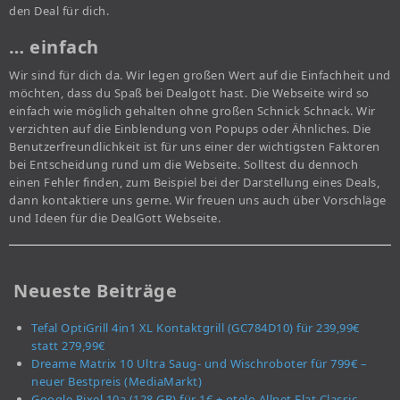
den Deal für dich.
… einfach
Wir sind für dich da. Wir legen großen Wert auf die Einfachheit und
möchten, dass du Spaß bei Dealgott hast. Die Webseite wird so
einfach wie möglich gehalten ohne großen Schnick Schnack. Wir
verzichten auf die Einblendung von Popups oder Ähnliches. Die
Benutzerfreundlichkeit ist für uns einer der wichtigsten Faktoren
bei Entscheidung rund um die Webseite. Solltest du dennoch
einen Fehler finden, zum Beispiel bei der Darstellung eines Deals,
dann kontaktiere uns gerne. Wir freuen uns auch über Vorschläge
und Ideen für die DealGott Webseite.
Neueste Beiträge
Tefal OptiGrill 4in1 XL Kontaktgrill (GC784D10) für 239,99€
statt 279,99€
Dreame Matrix 10 Ultra Saug- und Wischroboter für 799€ –
neuer Bestpreis (MediaMarkt)
Google Pixel 10a (128 GB) für 1€ + otelo Allnet Flat Classic