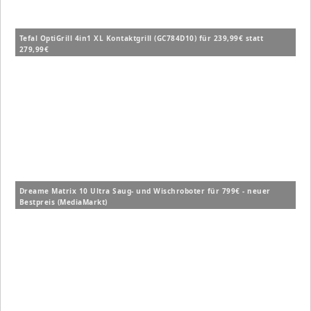
Tefal OptiGrill 4in1 XL Kontaktgrill (GC784D10) für 239,99€ statt
279,99€
Dreame Matrix 10 Ultra Saug- und Wischroboter für 799€ - neuer
Bestpreis (MediaMarkt)