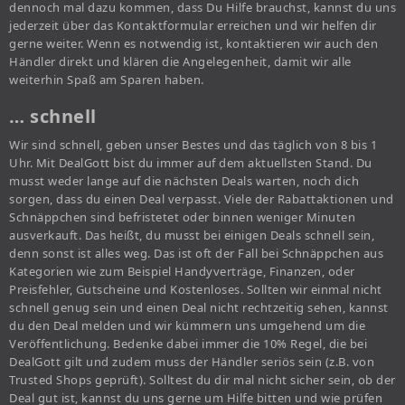
dennoch mal dazu kommen, dass Du Hilfe brauchst, kannst du uns
jederzeit über das Kontaktformular erreichen und wir helfen dir
gerne weiter. Wenn es notwendig ist, kontaktieren wir auch den
Händler direkt und klären die Angelegenheit, damit wir alle
weiterhin Spaß am Sparen haben.
… schnell
Wir sind schnell, geben unser Bestes und das täglich von 8 bis 1
Uhr. Mit DealGott bist du immer auf dem aktuellsten Stand. Du
musst weder lange auf die nächsten Deals warten, noch dich
sorgen, dass du einen Deal verpasst. Viele der Rabattaktionen und
Schnäppchen sind befristetet oder binnen weniger Minuten
ausverkauft. Das heißt, du musst bei einigen Deals schnell sein,
denn sonst ist alles weg. Das ist oft der Fall bei Schnäppchen aus
Kategorien wie zum Beispiel Handyverträge, Finanzen, oder
Preisfehler, Gutscheine und Kostenloses. Sollten wir einmal nicht
schnell genug sein und einen Deal nicht rechtzeitig sehen, kannst
du den Deal melden und wir kümmern uns umgehend um die
Veröffentlichung. Bedenke dabei immer die 10% Regel, die bei
DealGott gilt und zudem muss der Händler seriös sein (z.B. von
Trusted Shops geprüft). Solltest du dir mal nicht sicher sein, ob der
Deal gut ist, kannst du uns gerne um Hilfe bitten und wie prüfen