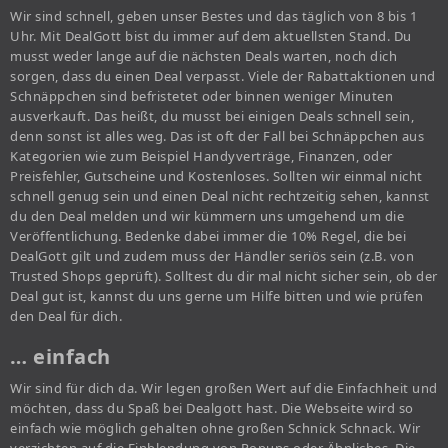
Wir sind schnell, geben unser Bestes und das täglich von 8 bis 1
Uhr. Mit DealGott bist du immer auf dem aktuellsten Stand. Du
musst weder lange auf die nächsten Deals warten, noch dich
sorgen, dass du einen Deal verpasst. Viele der Rabattaktionen und
Schnäppchen sind befristetet oder binnen weniger Minuten
ausverkauft. Das heißt, du musst bei einigen Deals schnell sein,
denn sonst ist alles weg. Das ist oft der Fall bei Schnäppchen aus
Kategorien wie zum Beispiel Handyverträge, Finanzen, oder
Preisfehler, Gutscheine und Kostenloses. Sollten wir einmal nicht
schnell genug sein und einen Deal nicht rechtzeitig sehen, kannst
du den Deal melden und wir kümmern uns umgehend um die
Veröffentlichung. Bedenke dabei immer die 10% Regel, die bei
DealGott gilt und zudem muss der Händler seriös sein (z.B. von
Trusted Shops geprüft). Solltest du dir mal nicht sicher sein, ob der
Deal gut ist, kannst du uns gerne um Hilfe bitten und wie prüfen
den Deal für dich.
… einfach
Wir sind für dich da. Wir legen großen Wert auf die Einfachheit und
möchten, dass du Spaß bei Dealgott hast. Die Webseite wird so
einfach wie möglich gehalten ohne großen Schnick Schnack. Wir