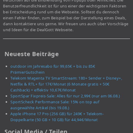
verzichten auf die Einblendung von Popups oder Ähnliches. Die
Benutzerfreundlichkeit ist für uns einer der wichtigsten Faktoren
bei Entscheidung rund um die Webseite. Solltest du dennoch
einen Fehler finden, zum Beispiel bei der Darstellung eines Deals,
dann kontaktiere uns gerne. Wir freuen uns auch über Vorschläge
und Ideen für die DealGott Webseite.
Neueste Beiträge
outdoor im Jahresabo für 99,65€ + bis zu 85€
Prämie/Gutschein
Telekom Magenta TV SmartStream: 180+ Sender + Disney+,
Netflix & RTL+ für 17€/Monat (6 Monate gratis + 50€
Cashback) = effektiv 10,67€/Monat
SportSpar Fixpreis-Sale: Alles für nur 2,99€ (nur am 06.08.)
SportScheck Performance Sale: 15% on top auf
ausgewählte Artikel (bis 19.08.)
Apple iPhone 17 Pro (256 GB) für 249€ + Telekom-
Doppelkarte (50 GB + 10 GB) für 44,94€/Monat
Social Media / Teilen