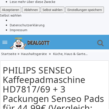
Lese mehr über diese Zwecke
Akzeptieren
Ablehnen
Selbst wählen
Einstellungen speichern
Selbst wählen
Datenschutzerklärung
Impressum
Startseite
Haushaltsgeräte
Küche, Haus & Garten
PHILIPS SE
PHILIPS SENSEO
Kaffeepadmaschine
HD7817/69 + 3
Packungen Senseo Pads
für 44,99€ (Vergleich: