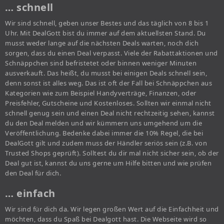
… schnell
Wir sind schnell, geben unser Bestes und das täglich von 8 bis 1
Uhr. Mit DealGott bist du immer auf dem aktuellsten Stand. Du
musst weder lange auf die nächsten Deals warten, noch dich
sorgen, dass du einen Deal verpasst. Viele der Rabattaktionen und
Schnäppchen sind befristetet oder binnen weniger Minuten
ausverkauft. Das heißt, du musst bei einigen Deals schnell sein,
denn sonst ist alles weg. Das ist oft der Fall bei Schnäppchen aus
Kategorien wie zum Beispiel Handyverträge, Finanzen, oder
Preisfehler, Gutscheine und Kostenloses. Sollten wir einmal nicht
schnell genug sein und einen Deal nicht rechtzeitig sehen, kannst
du den Deal melden und wir kümmern uns umgehend um die
Veröffentlichung. Bedenke dabei immer die 10% Regel, die bei
DealGott gilt und zudem muss der Händler seriös sein (z.B. von
Trusted Shops geprüft). Solltest du dir mal nicht sicher sein, ob der
Deal gut ist, kannst du uns gerne um Hilfe bitten und wie prüfen
den Deal für dich.
… einfach
Wir sind für dich da. Wir legen großen Wert auf die Einfachheit und
möchten, dass du Spaß bei Dealgott hast. Die Webseite wird so