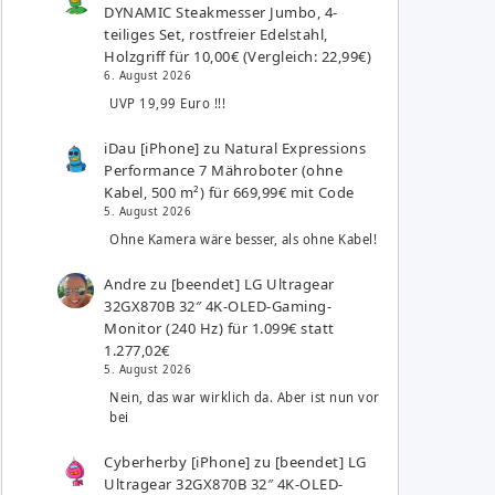
DYNAMIC Steakmesser Jumbo, 4-
teiliges Set, rostfreier Edelstahl,
Holzgriff für 10,00€ (Vergleich: 22,99€)
6. August 2026
UVP 19,99 Euro !!!
iDau [iPhone]
zu
Natural Expressions
Performance 7 Mähroboter (ohne
Kabel, 500 m²) für 669,99€ mit Code
5. August 2026
Ohne Kamera wäre besser, als ohne Kabel!
Andre
zu
[beendet] LG Ultragear
32GX870B 32″ 4K-OLED-Gaming-
Monitor (240 Hz) für 1.099€ statt
1.277,02€
5. August 2026
Nein, das war wirklich da. Aber ist nun vor
bei
Cyberherby [iPhone]
zu
[beendet] LG
Ultragear 32GX870B 32″ 4K-OLED-