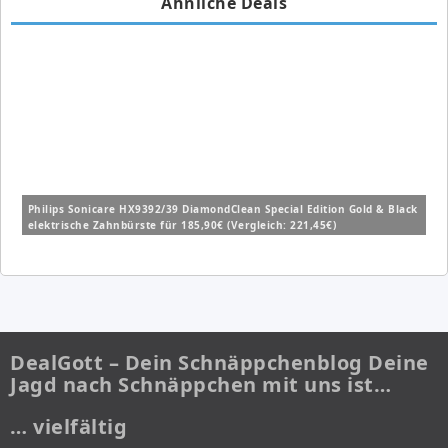
Ähnliche Deals
Philips Sonicare HX9392/39 DiamondClean Special Edition Gold & Black
elektrische Zahnbürste für 185,90€ (Vergleich: 221,45€)
DealGott – Dein Schnäppchenblog Deine
Jagd nach Schnäppchen mit uns ist…
… vielfältig