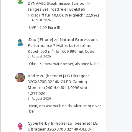
DYNAMIC Steakmesser Jumbo, 4-
teiliges Set, rostfreier Edelstahl,
Holzgriff für 10,00€ (Vergleich: 22,99€)
6. August 2026
UVP 19,99 Euro !!!
iDau [iPhone]
zu
Natural Expressions
Performance 7 Mähroboter (ohne
Kabel, 500 m²) für 669,99€ mit Code
5. August 2026
Ohne Kamera wäre besser, als ohne Kabel!
Andre
zu
[beendet] LG Ultragear
32GX870B 32″ 4K-OLED-Gaming-
Monitor (240 Hz) für 1.099€ statt
1.277,02€
5. August 2026
Nein, das war wirklich da. Aber ist nun vor
bei
Cyberherby [iPhone]
zu
[beendet] LG
Ultragear 32GX870B 32″ 4K-OLED-