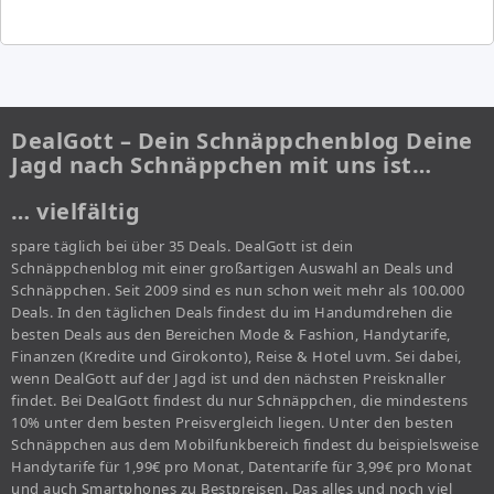
DealGott – Dein Schnäppchenblog Deine
Jagd nach Schnäppchen mit uns ist…
… vielfältig
spare täglich bei über 35 Deals. DealGott ist dein
Schnäppchenblog mit einer großartigen Auswahl an Deals und
Schnäppchen. Seit 2009 sind es nun schon weit mehr als 100.000
Deals. In den täglichen Deals findest du im Handumdrehen die
besten Deals aus den Bereichen Mode & Fashion, Handytarife,
Finanzen (Kredite und Girokonto), Reise & Hotel uvm. Sei dabei,
wenn DealGott auf der Jagd ist und den nächsten Preisknaller
findet. Bei DealGott findest du nur Schnäppchen, die mindestens
10% unter dem besten Preisvergleich liegen. Unter den besten
Schnäppchen aus dem Mobilfunkbereich findest du beispielsweise
Handytarife für 1,99€ pro Monat, Datentarife für 3,99€ pro Monat
und auch Smartphones zu Bestpreisen. Das alles und noch viel