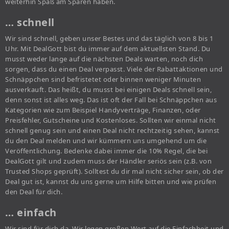
weiterhin Spaß am Sparen haben.
… schnell
Wir sind schnell, geben unser Bestes und das täglich von 8 bis 1
Uhr. Mit DealGott bist du immer auf dem aktuellsten Stand. Du
musst weder lange auf die nächsten Deals warten, noch dich
sorgen, dass du einen Deal verpasst. Viele der Rabattaktionen und
Schnäppchen sind befristetet oder binnen weniger Minuten
ausverkauft. Das heißt, du musst bei einigen Deals schnell sein,
denn sonst ist alles weg. Das ist oft der Fall bei Schnäppchen aus
Kategorien wie zum Beispiel Handyverträge, Finanzen, oder
Preisfehler, Gutscheine und Kostenloses. Sollten wir einmal nicht
schnell genug sein und einen Deal nicht rechtzeitig sehen, kannst
du den Deal melden und wir kümmern uns umgehend um die
Veröffentlichung. Bedenke dabei immer die 10% Regel, die bei
DealGott gilt und zudem muss der Händler seriös sein (z.B. von
Trusted Shops geprüft). Solltest du dir mal nicht sicher sein, ob der
Deal gut ist, kannst du uns gerne um Hilfe bitten und wie prüfen
den Deal für dich.
… einfach
Wir sind für dich da. Wir legen großen Wert auf die Einfachheit und