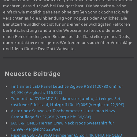
möchten, dass du Spaß bei Dealgott hast. Die Webseite wird so
einfach wie möglich gehalten ohne großen Schnick Schnack. Wir
verzichten auf die Einblendung von Popups oder Ähnliches. Die
Benutzerfreundlichkeit ist für uns einer der wichtigsten Faktoren
bei Entscheidung rund um die Webseite. Solltest du dennoch
einen Fehler finden, zum Beispiel bei der Darstellung eines Deals,
dann kontaktiere uns gerne. Wir freuen uns auch über Vorschläge
und Ideen für die DealGott Webseite.
Neueste Beiträge
Tint Smart LED Panel Leuchte Zigbee RGB (120×30 cm) für
44,99€ (Vergleich: 116,09€)
Tramontina DYNAMIC Steakmesser Jumbo, 4-teiliges Set,
rostfreier Edelstahl, Holzgriff für 10,00€ (Vergleich: 22,99€)
Victorinox Schweizer Taschenmesser Huntsman Navy
Camouflage für 32,99€ (Vergleich: 36,98€)
JACK & JONES Herren Crew Neck Noos Sweatshirt für
12,99€ (Vergleich: 22,98€)
Hisense 65U7DS PRO Fernseher 65 Zoll, 4K UHD, Hi-QLED