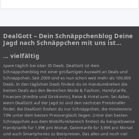
DealGott – Dein Schnäppchenblog Deine
Jagd nach Schnäppchen mit uns ist…
… vielfältig
spare täglich bei über 35 Deals. DealGott ist dein
Schnäppchenblog mit einer großartigen Auswahl an Deals und
Schnäppchen. Seit 2009 sind es nun schon weit mehr als 100.000
Deals. In den täglichen Deals findest du im Handumdrehen die
besten Deals aus den Bereichen Mode & Fashion, Handytarife,
Finanzen (Kredite und Girokonto), Reise & Hotel uvm. Sei dabei,
wenn DealGott auf der Jagd ist und den nächsten Preisknaller
findet. Bei DealGott findest du nur Schnäppchen, die mindestens
10% unter dem besten Preisvergleich liegen. Unter den besten
Schnäppchen aus dem Mobilfunkbereich findest du beispielsweise
Handytarife für 1,99€ pro Monat, Datentarife für 3,99€ pro Monat
und auch Smartphones zu Bestpreisen. Das alles und noch viel