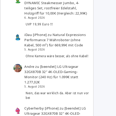
DYNAMIC Steakmesser Jumbo, 4-
teiliges Set, rostfreier Edelstahl,
Holzgriff für 10,00€ (Vergleich: 22,99€)
6. August 2026
UVP 19,99 Euro !!!
iDau [iPhone]
zu
Natural Expressions
Performance 7 Mähroboter (ohne
Kabel, 500 m²) für 669,99€ mit Code
5. August 2026
Ohne Kamera wäre besser, als ohne Kabel!
Andre
zu
[beendet] LG Ultragear
32GX870B 32″ 4K-OLED-Gaming-
Monitor (240 Hz) für 1.099€ statt
1.277,02€
5. August 2026
Nein, das war wirklich da. Aber ist nun vor
bei
Cyberherby [iPhone]
zu
[beendet] LG
Ultragear 32GX870B 32″ 4K-OLED-