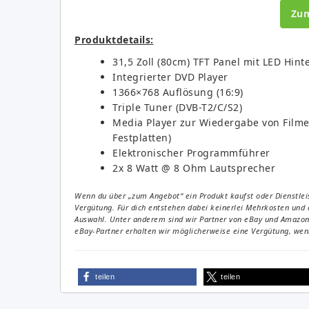
Zu
Produktdetails:
31,5 Zoll (80cm) TFT Panel mit LED Hi
Integrierter DVD Player
1366×768 Auflösung (16:9)
Triple Tuner (DVB-T2/C/S2)
Media Player zur Wiedergabe von Filmen
Festplatten)
Elektronischer Programmführer
2x 8 Watt @ 8 Ohm Lautsprecher
Wenn du über „zum Angebot“ ein Produkt kaufst oder Dienstleis
Vergütung. Für dich entstehen dabei keinerlei Mehrkosten und 
Auswahl. Unter anderem sind wir Partner von eBay und Amazon. 
eBay-Partner erhalten wir möglicherweise eine Vergütung, wenn
teilen
teilen