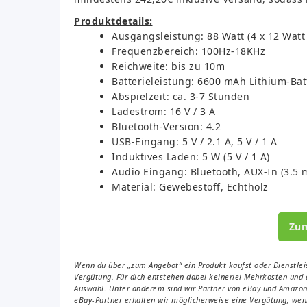
Produktdetails:
Ausgangsleistung: 88 Watt (4 x 12 Watt 
Frequenzbereich: 100Hz-18KHz
Reichweite: bis zu 10m
Batterieleistung: 6600 mAh Lithium-Bat
Abspielzeit: ca. 3-7 Stunden
Ladestrom: 16 V / 3 A
Bluetooth-Version: 4.2
USB-Eingang: 5 V / 2.1 A, 5 V / 1 A
Induktives Laden: 5 W (5 V / 1 A)
Audio Eingang: Bluetooth, AUX-In (3.5
Material: Gewebestoff, Echtholz
Zu
Wenn du über „zum Angebot“ ein Produkt kaufst oder Dienstleis
Vergütung. Für dich entstehen dabei keinerlei Mehrkosten und 
Auswahl. Unter anderem sind wir Partner von eBay und Amazon. 
eBay-Partner erhalten wir möglicherweise eine Vergütung, wenn