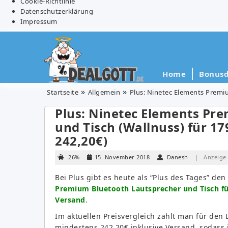
Cookie-Richtlinie
Datenschutzerklärung
Impressum
Home
Bonusd
Startseite
Allgemein
Plus: Ninetec Elements Premiu
Plus: Ninetec Elements Pr
und Tisch (Wallnuss) für 17
242,20€)
-26%
15. November 2018
Danesh
| Anzeige
Bei Plus gibt es heute als “Plus des Tages” den
Premium Bluetooth Lautsprecher und Tisch für
Versand
.
Im aktuellen Preisvergleich zahlt man für den
mindestens 242,20€ inklusive Versand, sodass 