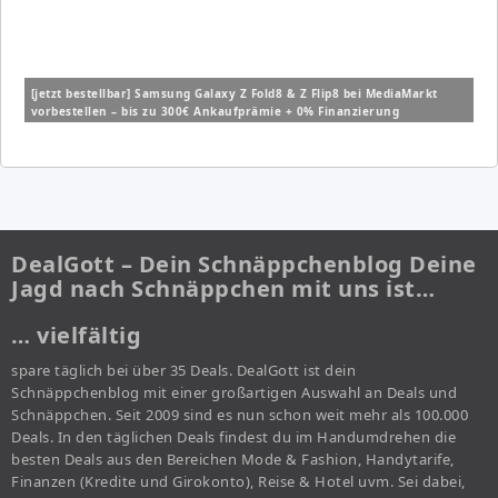
[jetzt bestellbar] Samsung Galaxy Z Fold8 & Z Flip8 bei MediaMarkt
vorbestellen – bis zu 300€ Ankaufprämie + 0% Finanzierung
DealGott – Dein Schnäppchenblog Deine
Jagd nach Schnäppchen mit uns ist…
… vielfältig
spare täglich bei über 35 Deals. DealGott ist dein
Schnäppchenblog mit einer großartigen Auswahl an Deals und
Schnäppchen. Seit 2009 sind es nun schon weit mehr als 100.000
Deals. In den täglichen Deals findest du im Handumdrehen die
besten Deals aus den Bereichen Mode & Fashion, Handytarife,
Finanzen (Kredite und Girokonto), Reise & Hotel uvm. Sei dabei,