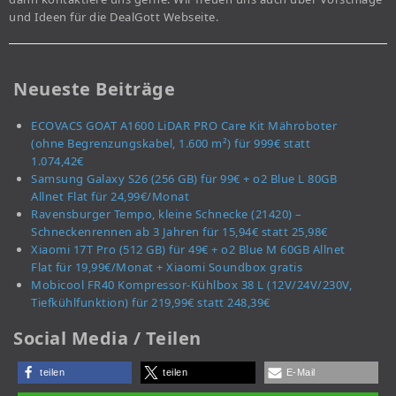
und Ideen für die DealGott Webseite.
Neueste Beiträge
ECOVACS GOAT A1600 LiDAR PRO Care Kit Mähroboter
(ohne Begrenzungskabel, 1.600 m²) für 999€ statt
1.074,42€
Samsung Galaxy S26 (256 GB) für 99€ + o2 Blue L 80GB
Allnet Flat für 24,99€/Monat
Ravensburger Tempo, kleine Schnecke (21420) –
Schneckenrennen ab 3 Jahren für 15,94€ statt 25,98€
Xiaomi 17T Pro (512 GB) für 49€ + o2 Blue M 60GB Allnet
Flat für 19,99€/Monat + Xiaomi Soundbox gratis
Mobicool FR40 Kompressor-Kühlbox 38 L (12V/24V/230V,
Tiefkühlfunktion) für 219,99€ statt 248,39€
Social Media / Teilen
teilen
teilen
E-Mail