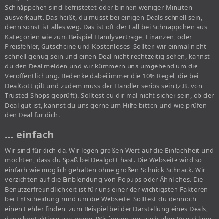
Schnäppchen sind befristetet oder binnen weniger Minuten
ausverkauft. Das heißt, du musst bei einigen Deals schnell sein,
denn sonst ist alles weg. Das ist oft der Fall bei Schnäppchen aus
Kategorien wie zum Beispiel Handyverträge, Finanzen, oder
Preisfehler, Gutscheine und Kostenloses. Sollten wir einmal nicht
schnell genug sein und einen Deal nicht rechtzeitig sehen, kannst
du den Deal melden und wir kümmern uns umgehend um die
Veröffentlichung. Bedenke dabei immer die 10% Regel, die bei
DealGott gilt und zudem muss der Händler seriös sein (z.B. von
Trusted Shops geprüft). Solltest du dir mal nicht sicher sein, ob der
Deal gut ist, kannst du uns gerne um Hilfe bitten und wie prüfen
den Deal für dich.
… einfach
Wir sind für dich da. Wir legen großen Wert auf die Einfachheit und
möchten, dass du Spaß bei Dealgott hast. Die Webseite wird so
einfach wie möglich gehalten ohne großen Schnick Schnack. Wir
verzichten auf die Einblendung von Popups oder Ähnliches. Die
Benutzerfreundlichkeit ist für uns einer der wichtigsten Faktoren
bei Entscheidung rund um die Webseite. Solltest du dennoch
einen Fehler finden, zum Beispiel bei der Darstellung eines Deals,
dann kontaktiere uns gerne. Wir freuen uns auch über Vorschläge