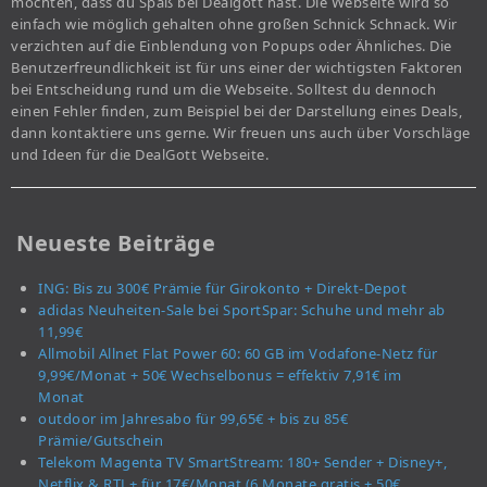
möchten, dass du Spaß bei Dealgott hast. Die Webseite wird so
einfach wie möglich gehalten ohne großen Schnick Schnack. Wir
verzichten auf die Einblendung von Popups oder Ähnliches. Die
Benutzerfreundlichkeit ist für uns einer der wichtigsten Faktoren
bei Entscheidung rund um die Webseite. Solltest du dennoch
einen Fehler finden, zum Beispiel bei der Darstellung eines Deals,
dann kontaktiere uns gerne. Wir freuen uns auch über Vorschläge
und Ideen für die DealGott Webseite.
Neueste Beiträge
ING: Bis zu 300€ Prämie für Girokonto + Direkt-Depot
adidas Neuheiten-Sale bei SportSpar: Schuhe und mehr ab
11,99€
Allmobil Allnet Flat Power 60: 60 GB im Vodafone-Netz für
9,99€/Monat + 50€ Wechselbonus = effektiv 7,91€ im
Monat
outdoor im Jahresabo für 99,65€ + bis zu 85€
Prämie/Gutschein
Telekom Magenta TV SmartStream: 180+ Sender + Disney+,
Netflix & RTL+ für 17€/Monat (6 Monate gratis + 50€