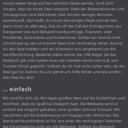
musst weder lange auf die nächsten Deals warten, noch dich
sorgen, dass du einen Deal verpasst. Viele der Rabattaktionen und
Schnäppchen sind befristetet oder binnen weniger Minuten
ausverkauft. Das heißt, du musst bei einigen Deals schnell sein,
denn sonst ist alles weg. Das ist oft der Fall bei Schnäppchen aus
Kategorien wie zum Beispiel Handyverträge, Finanzen, oder
Preisfehler, Gutscheine und Kostenloses. Sollten wir einmal nicht
schnell genug sein und einen Deal nicht rechtzeitig sehen, kannst
du den Deal melden und wir kümmern uns umgehend um die
Veröffentlichung. Bedenke dabei immer die 10% Regel, die bei
DealGott gilt und zudem muss der Händler seriös sein (z.B. von
Trusted Shops geprüft). Solltest du dir mal nicht sicher sein, ob der
Deal gut ist, kannst du uns gerne um Hilfe bitten und wie prüfen
den Deal für dich.
… einfach
Wir sind für dich da. Wir legen großen Wert auf die Einfachheit und
möchten, dass du Spaß bei Dealgott hast. Die Webseite wird so
einfach wie möglich gehalten ohne großen Schnick Schnack. Wir
verzichten auf die Einblendung von Popups oder Ähnliches. Die
Benutzerfreundlichkeit ist für uns einer der wichtigsten Faktoren
bei Entscheidung rund um die Webseite. Solltest du dennoch