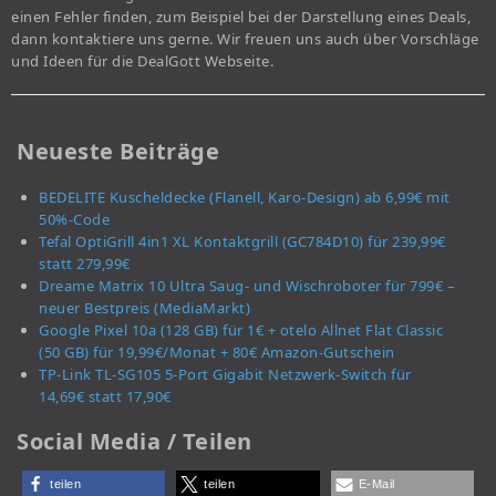
einen Fehler finden, zum Beispiel bei der Darstellung eines Deals,
dann kontaktiere uns gerne. Wir freuen uns auch über Vorschläge
und Ideen für die DealGott Webseite.
Neueste Beiträge
BEDELITE Kuscheldecke (Flanell, Karo-Design) ab 6,99€ mit
50%-Code
Tefal OptiGrill 4in1 XL Kontaktgrill (GC784D10) für 239,99€
statt 279,99€
Dreame Matrix 10 Ultra Saug- und Wischroboter für 799€ –
neuer Bestpreis (MediaMarkt)
Google Pixel 10a (128 GB) für 1€ + otelo Allnet Flat Classic
(50 GB) für 19,99€/Monat + 80€ Amazon-Gutschein
TP-Link TL-SG105 5-Port Gigabit Netzwerk-Switch für
14,69€ statt 17,90€
Social Media / Teilen
teilen
teilen
E-Mail