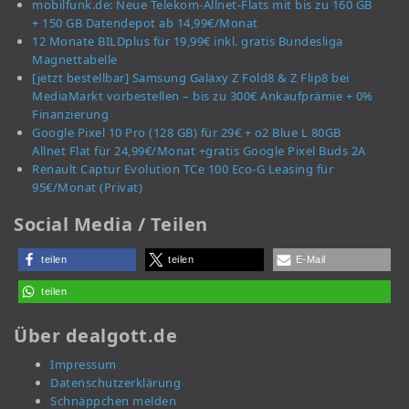
mobilfunk.de: Neue Telekom-Allnet-Flats mit bis zu 160 GB
+ 150 GB Datendepot ab 14,99€/Monat
12 Monate BILDplus für 19,99€ inkl. gratis Bundesliga
Magnettabelle
[jetzt bestellbar] Samsung Galaxy Z Fold8 & Z Flip8 bei
MediaMarkt vorbestellen – bis zu 300€ Ankaufprämie + 0%
Finanzierung
Google Pixel 10 Pro (128 GB) für 29€ + o2 Blue L 80GB
Allnet Flat für 24,99€/Monat +gratis Google Pixel Buds 2A
Renault Captur Evolution TCe 100 Eco-G Leasing für
95€/Monat (Privat)
Social Media / Teilen
teilen
teilen
E-Mail
teilen
Über dealgott.de
Impressum
Datenschutzerklärung
Schnäppchen melden