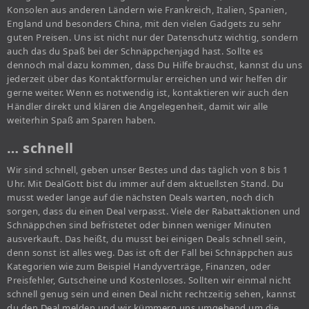
Konsolen aus anderen Ländern wie Frankreich, Italien, Spanien,
England und besonders China, mit den vielen Gadgets zu sehr
guten Preisen. Uns ist nicht nur der Datenschutz wichtig, sondern
auch das du Spaß bei der Schnäppchenjagd hast. Sollte es
dennoch mal dazu kommen, dass Du Hilfe brauchst, kannst du uns
jederzeit über das Kontaktformular erreichen und wir helfen dir
gerne weiter. Wenn es notwendig ist, kontaktieren wir auch den
Händler direkt und klären die Angelegenheit, damit wir alle
weiterhin Spaß am Sparen haben.
… schnell
Wir sind schnell, geben unser Bestes und das täglich von 8 bis 1
Uhr. Mit DealGott bist du immer auf dem aktuellsten Stand. Du
musst weder lange auf die nächsten Deals warten, noch dich
sorgen, dass du einen Deal verpasst. Viele der Rabattaktionen und
Schnäppchen sind befristetet oder binnen weniger Minuten
ausverkauft. Das heißt, du musst bei einigen Deals schnell sein,
denn sonst ist alles weg. Das ist oft der Fall bei Schnäppchen aus
Kategorien wie zum Beispiel Handyverträge, Finanzen, oder
Preisfehler, Gutscheine und Kostenloses. Sollten wir einmal nicht
schnell genug sein und einen Deal nicht rechtzeitig sehen, kannst
du den Deal melden und wir kümmern uns umgehend um die