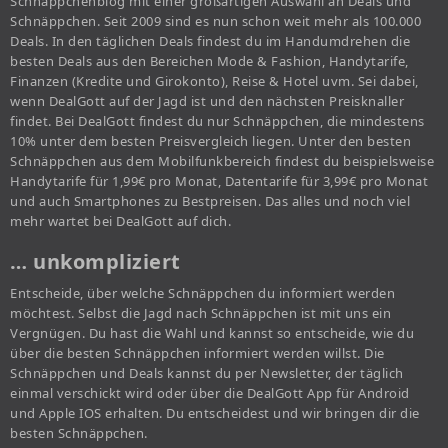
Schnäppchenblog mit einer großartigen Auswahl an Deals und
Schnäppchen. Seit 2009 sind es nun schon weit mehr als 100.000
Deals. In den täglichen Deals findest du im Handumdrehen die
besten Deals aus den Bereichen Mode & Fashion, Handytarife,
Finanzen (Kredite und Girokonto), Reise & Hotel uvm. Sei dabei,
wenn DealGott auf der Jagd ist und den nächsten Preisknaller
findet. Bei DealGott findest du nur Schnäppchen, die mindestens
10% unter dem besten Preisvergleich liegen. Unter den besten
Schnäppchen aus dem Mobilfunkbereich findest du beispielsweise
Handytarife für 1,99€ pro Monat, Datentarife für 3,99€ pro Monat
und auch Smartphones zu Bestpreisen. Das alles und noch viel
mehr wartet bei DealGott auf dich.
… unkompliziert
Entscheide, über welche Schnäppchen du informiert werden
möchtest. Selbst die Jagd nach Schnäppchen ist mit uns ein
Vergnügen. Du hast die Wahl und kannst so entscheide, wie du
über die besten Schnäppchen informiert werden willst. Die
Schnäppchen und Deals kannst du per Newsletter, der täglich
einmal verschickt wird oder über die DealGott App für Android
und Apple IOS erhalten. Du entscheidest und wir bringen dir die
besten Schnäppchen.