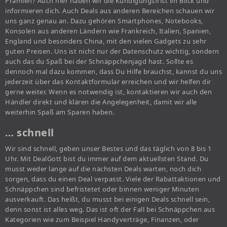
Prämien? Auch hier haben wir die Kündigungsfrist im Blick und
informieren dich. Auch Deals aus anderen Bereichen schauen wir
uns ganz genau an. Dazu gehören Smartphones, Notebooks,
Konsolen aus anderen Ländern wie Frankreich, Italien, Spanien,
England und besonders China, mit den vielen Gadgets zu sehr
guten Preisen. Uns ist nicht nur der Datenschutz wichtig, sondern
auch das du Spaß bei der Schnäppchenjagd hast. Sollte es
dennoch mal dazu kommen, dass Du Hilfe brauchst, kannst du uns
jederzeit über das Kontaktformular erreichen und wir helfen dir
gerne weiter. Wenn es notwendig ist, kontaktieren wir auch den
Händler direkt und klären die Angelegenheit, damit wir alle
weiterhin Spaß am Sparen haben.
… schnell
Wir sind schnell, geben unser Bestes und das täglich von 8 bis 1
Uhr. Mit DealGott bist du immer auf dem aktuellsten Stand. Du
musst weder lange auf die nächsten Deals warten, noch dich
sorgen, dass du einen Deal verpasst. Viele der Rabattaktionen und
Schnäppchen sind befristetet oder binnen weniger Minuten
ausverkauft. Das heißt, du musst bei einigen Deals schnell sein,
denn sonst ist alles weg. Das ist oft der Fall bei Schnäppchen aus
Kategorien wie zum Beispiel Handyverträge, Finanzen, oder