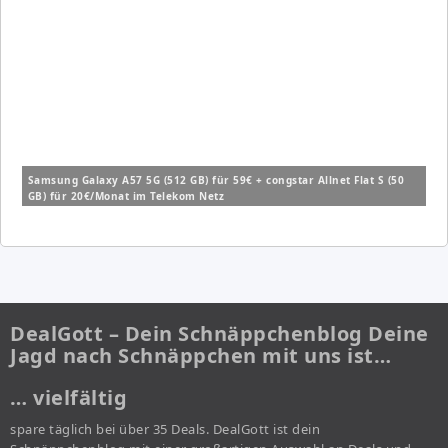
Samsung Galaxy A57 5G (512 GB) für 59€ + congstar Allnet Flat S (50
GB) für 20€/Monat im Telekom Netz
DealGott – Dein Schnäppchenblog Deine
Jagd nach Schnäppchen mit uns ist…
… vielfältig
spare täglich bei über 35 Deals. DealGott ist dein