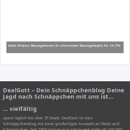
Sable Shiatsu Massagekissen (4 rotierenden Massageköpfe) für 24,79€
DealGott – Dein Schnäppchenblog Deine
Jagd nach Schnäppchen mit uns ist…
… vielfältig
spare täglich bei über 35 Deals. DealGott ist dein
Schnäppchenblog mit einer großartigen Auswahl an Deals und
Schnäppchen. Seit 2009 sind es nun schon weit mehr als 100.000