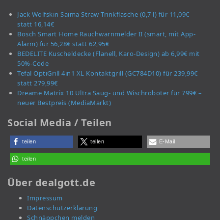
Jack Wolfskin Saima Straw Trinkflasche (0,7 l) für 11,09€
statt 16,14€
Bosch Smart Home Rauchwarnmelder II (smart, mit App-
Alarm) für 56,28€ statt 62,95€
BEDELITE Kuscheldecke (Flanell, Karo-Design) ab 6,99€ mit
50%-Code
Tefal OptiGrill 4in1 XL Kontaktgrill (GC784D10) für 239,99€
statt 279,99€
Dreame Matrix 10 Ultra Saug- und Wischroboter für 799€ –
neuer Bestpreis (MediaMarkt)
Social Media / Teilen
teilen
teilen
E-Mail
teilen
Über dealgott.de
Impressum
Datenschutzerklärung
Schnäppchen melden