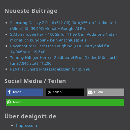
Neueste Beiträge
Samsung Galaxy Z Flip8 (512 GB) für 4,95€ + o2 Unlimited
(Allnet) für 39,99€/Monat + Google AI Pro
SIMon mobile flex – 100GB für 11,99 € im Vodafone Netz –
monatlich kündbar – kein Anschlusspreis
Ravensburger Last One Laughing (LOL) Partyspiel für
14,04€ statt 19,64€
Tommy Hilfiger Herren Geldbeutel Eton (Leder, Münzfach)
für 37,84€ statt 41,28€
RENPHO Shiatsu-Massagekissen für 35,99€
Social Media / Teilen
teilen
teilen
E-Mail
teilen
Über dealgott.de
Impressum