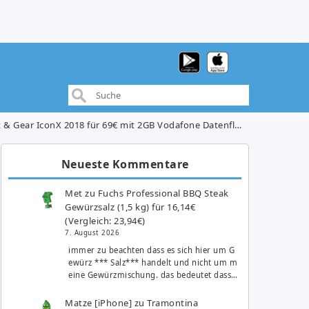
18 für 69€ mit 2GB Vodafone Datenflat + Allnet-Flat für 26,99€/Monat
Neueste Kommentare
Met
zu
Fuchs Professional BBQ Steak
Gewürzsalz (1,5 kg) für 16,14€
(Vergleich: 23,94€)
7. August 2026
immer zu beachten dass es sich hier um G
ewürz *** Salz*** handelt und nicht um m
eine Gewürzmischung. das bedeutet dass…
Matze [iPhone]
zu
Tramontina