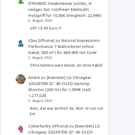
DYNAMIC Steakmesser Jumbo, 4-
teiliges Set, rostfreier Edelstahl,
Holzgriff für 10,00€ (Vergleich: 22,99€)
6. August 2026
UVP 19,99 Euro !!!
iDau [iPhone]
zu
Natural Expressions
Performance 7 Mähroboter (ohne
Kabel, 500 m²) für 669,99€ mit Code
5. August 2026
Ohne Kamera wäre besser, als ohne Kabel!
Andre
zu
[beendet] LG Ultragear
32GX870B 32″ 4K-OLED-Gaming-
Monitor (240 Hz) für 1.099€ statt
1.277,02€
5. August 2026
Nein, das war wirklich da. Aber ist nun vor
bei
Cyberherby [iPhone]
zu
[beendet] LG
Ultragear 32GX870B 32″ 4K-OLED-