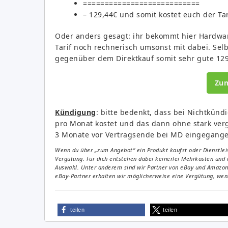
===========================
– 129,44€ und somit kostet euch der Tar
Oder anders gesagt: ihr bekommt hier Hardwar
Tarif noch rechnerisch umsonst mit dabei. Selbs
gegenüber dem Direktkauf somit sehr gute 129
Zu
Kündigung
: bitte bedenkt, dass bei Nichtkün
pro Monat kostet und das dann ohne stark ve
3 Monate vor Vertragsende bei MD eingegange
Wenn du über „zum Angebot“ ein Produkt kaufst oder Dienstleis
Vergütung. Für dich entstehen dabei keinerlei Mehrkosten und 
Auswahl. Unter anderem sind wir Partner von eBay und Amazon. 
eBay-Partner erhalten wir möglicherweise eine Vergütung, wenn
teilen
teilen