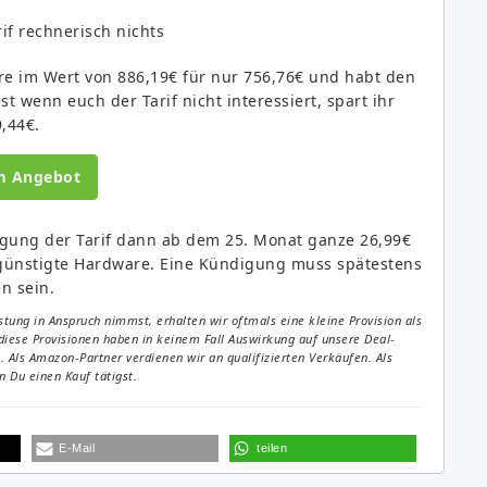
if rechnerisch nichts
e im Wert von 886,19€ für nur 756,76€ und habt den
t wenn euch der Tarif nicht interessiert, spart ihr
,44€.
m Angebot
digung der Tarif dann ab dem 25. Monat ganze 26,99€
rgünstigte Hardware. Eine Kündigung muss spätestens
n sein.
tung in Anspruch nimmst, erhalten wir oftmals eine kleine Provision als
diese Provisionen haben in keinem Fall Auswirkung auf unsere Deal-
Als Amazon-Partner verdienen wir an qualifizierten Verkäufen. Als
 Du einen Kauf tätigst.
E-Mail
teilen