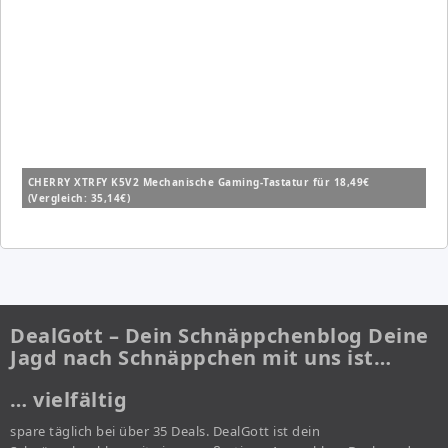
CHERRY XTRFY K5V2 Mechanische Gaming-Tastatur für 18,49€
(Vergleich: 35,14€)
DealGott – Dein Schnäppchenblog Deine
Jagd nach Schnäppchen mit uns ist…
… vielfältig
spare täglich bei über 35 Deals. DealGott ist dein