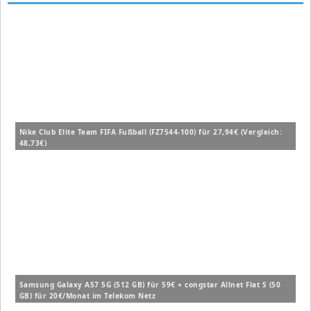
Nike Club Elite Team FIFA Fußball (FZ7544-100) für 27,94€ (Vergleich:
48,73€)
Samsung Galaxy A57 5G (512 GB) für 59€ + congstar Allnet Flat S (50
GB) für 20€/Monat im Telekom Netz