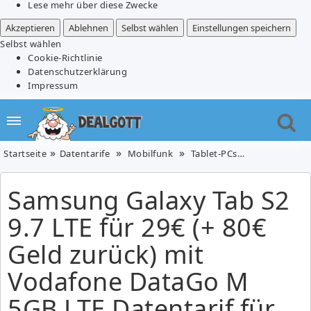
Lese mehr über diese Zwecke
Akzeptieren
Ablehnen
Selbst wählen
Einstellungen speichern
Selbst wählen
Cookie-Richtlinie
Datenschutzerklärung
Impressum
Startseite
Datentarife
Mobilfunk
Tablet-PCs
Samsung Galax
Samsung Galaxy Tab S2
9.7 LTE für 29€ (+ 80€
Geld zurück) mit
Vodafone DataGo M
5GB LTE Datentarif für