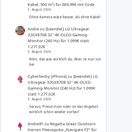
Kabel, 500 m²) für 669,99€ mit Code
5. August 2026
Ohne Kamera wäre besser, als ohne Kabel!
Andre
zu
[beendet] LG Ultragear
32GX870B 32″ 4K-OLED-Gaming-
Monitor (240 Hz) für 1.099€ statt
1.277,02€
5. August 2026
Nein, das war wirklich da. Aber ist nun vor
bei
Cyberherby [iPhone]
zu
[beendet] LG
Ultragear 32GX870B 32″ 4K-OLED-
Gaming-Monitor (240 Hz) für 1.099€
statt 1.277,02€
5. August 2026
Servus, Preisirrtum oder ist das Angebot
wirklich schon wieder vorbei?
Andre81
zu
Regatta Great Outdoors
Herren Fleecejacke „Navigate FZ“ für