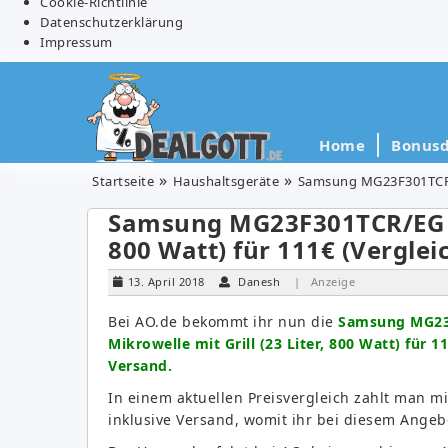
Cookie-Richtlinie
Datenschutzerklärung
Impressum
Home
Bonusd
Startseite
Haushaltsgeräte
Samsung MG23F301TCR/EG 
Samsung MG23F301TCR/EG Mik
800 Watt) für 111€ (Verglei
13. April 2018
Danesh
| Anzeige
Bei AO.de bekommt ihr nun die
Samsung MG23
Mikrowelle mit Grill (23 Liter, 800 Watt) für 1
Versand.
In einem aktuellen Preisvergleich zahlt man m
inklusive Versand, womit ihr bei diesem Angeb