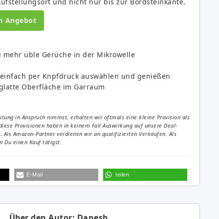
ufstellungsort und nicht nur bis zur Bordsteinkante.
m Angebot
e mehr üble Gerüche in der Mikrowelle
 einfach per Knpfdruck auswählen und genießen
 glatte Oberfläche im Garraum
tung in Anspruch nimmst, erhalten wir oftmals eine kleine Provision als
diese Provisionen haben in keinem Fall Auswirkung auf unsere Deal-
Als Amazon-Partner verdienen wir an qualifizierten Verkäufen. Als
 Du einen Kauf tätigst.
E-Mail
teilen
Über den Autor: Danesh