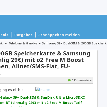
eals
Ratgeber
Schnäppchen melden
nk
Telefone & Handys
Samsung S9+ Dual-SIM & 200GB Speicherkarte & Samsung Galaxy Watch 46mm (einmali
00GB Speicherkarte & Samsung
ig 29€) mit o2 Free M Boost
en, Allnet/SMS-Flat, EU-
t
3 Kommentare
ing es nicht:
alaxy S9+ Dual-SIM & SanDisk Ultra MicroSDXC
 BT (einmalig 29€) mit o2 Free M Boost Tarif