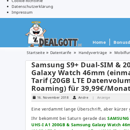
Cookie-Richtlinie
Datenschutzerklärung
Impressum
Home
Bonusd
Startseite
Datentarife
Handyverträge
Mobilfu
Samsung S9+ Dual-SIM & 2
Galaxy Watch 46mm (einmal
Tarif (20GB LTE Datenvolum
Roaming) für 39,99€/Mona
16. November 2018
Andre
| Anzeige
Eine verdammt lange Überschrift, aber kürzer g
Ihr bekommt bei Saturn gerade das
SAMSUNG G
UHS-I A1 200GB & Samsung Galaxy Watch 46mm