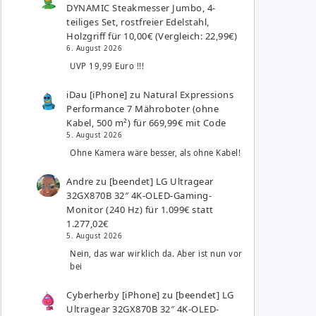
DYNAMIC Steakmesser Jumbo, 4-
teiliges Set, rostfreier Edelstahl,
Holzgriff für 10,00€ (Vergleich: 22,99€)
6. August 2026
UVP 19,99 Euro !!!
iDau [iPhone]
zu
Natural Expressions
Performance 7 Mähroboter (ohne
Kabel, 500 m²) für 669,99€ mit Code
5. August 2026
Ohne Kamera wäre besser, als ohne Kabel!
Andre
zu
[beendet] LG Ultragear
32GX870B 32″ 4K-OLED-Gaming-
Monitor (240 Hz) für 1.099€ statt
1.277,02€
5. August 2026
Nein, das war wirklich da. Aber ist nun vor
bei
Cyberherby [iPhone]
zu
[beendet] LG
Ultragear 32GX870B 32″ 4K-OLED-