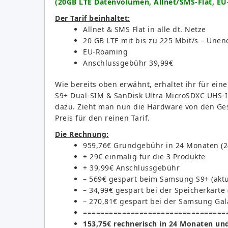
(20GB LTE Datenvolumen, Allnet/SMS-Flat, EU
Der Tarif beinhaltet:
Allnet & SMS Flat in alle dt. Netze
20 GB LTE mit bis zu 225 Mbit/s – Unend
EU-Roaming
Anschlussgebühr 39,99€
Wie bereits oben erwähnt, erhaltet ihr für e
S9+ Dual-SIM & SanDisk Ultra MicroSDXC UHS
dazu. Zieht man nun die Hardware von den Gesa
Preis für den reinen Tarif.
Die Rechnung:
959,76€ Grundgebühr in 24 Monaten (24
+ 29€ einmalig für die 3 Produkte
+ 39,99€ Anschlussgebühr
– 569€ gespart beim Samsung S9+ (aktue
– 34,99€ gespart bei der Speicherkarte 
– 270,81€ gespart bei der Samsung Gala
=================================
153,75€ rechnerisch in 24 Monaten un