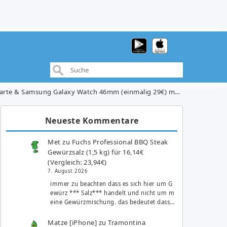
g 29€) mit o2 Free M Boost Tarif (20GB LTE Datenvolumen, Allnet/SMS-Flat, EU-Roaming) für 39,99€/Monat
Neueste Kommentare
Met
zu
Fuchs Professional BBQ Steak
Gewürzsalz (1,5 kg) für 16,14€
(Vergleich: 23,94€)
7. August 2026
immer zu beachten dass es sich hier um G
ewürz *** Salz*** handelt und nicht um m
eine Gewürzmischung. das bedeutet dass…
Matze [iPhone]
zu
Tramontina