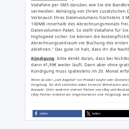
Vodafone per SMS darüber, wie Sie die Bandbre
vermeiden: Abhängig von Ihrem zusätzlichen D
Verbrauch Ihres Datenvolumens höchstens 3 M
100MB innerhalb des Abrechnungsmonats frei. 
Datenvolumen-Paket. So stellt Vodafone für Si
Highspeed sicher. Sie können die kostenpflic
Abrechnungszeitraum vor Buchung des ersten 
ablehnen.” Das gute ist halt, dass ihr die Na
Kündigung
: bitte denkt daran, dass bei Nich
dann 41,99€ weiter läuft. Dann aber ohne grat
Kündigung muss spätestens im 20. Monat erfol
Wenn du über „zum Angebot“ ein Produkt kaufst oder Dienstleis
Vergütung. Für dich entstehen dabei keinerlei Mehrkosten und 
Auswahl. Unter anderem sind wir Partner von eBay und Amazon. 
eBay-Partner erhalten wir möglicherweise eine Vergütung, wenn
teilen
teilen