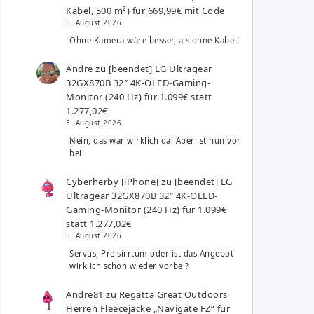
Kabel, 500 m²) für 669,99€ mit Code
5. August 2026
Ohne Kamera wäre besser, als ohne Kabel!
Andre
zu
[beendet] LG Ultragear
32GX870B 32″ 4K-OLED-Gaming-
Monitor (240 Hz) für 1.099€ statt
1.277,02€
5. August 2026
Nein, das war wirklich da. Aber ist nun vor
bei
Cyberherby [iPhone]
zu
[beendet] LG
Ultragear 32GX870B 32″ 4K-OLED-
Gaming-Monitor (240 Hz) für 1.099€
statt 1.277,02€
5. August 2026
Servus, Preisirrtum oder ist das Angebot
wirklich schon wieder vorbei?
Andre81
zu
Regatta Great Outdoors
Herren Fleecejacke „Navigate FZ“ für