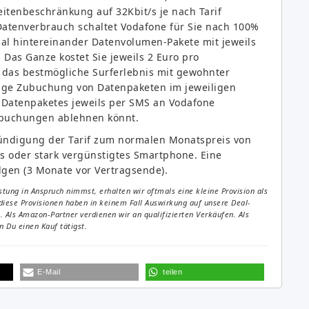
itenbeschränkung auf 32Kbit/s je nach Tarif
atenverbrauch schaltet Vodafone für Sie nach 100%
al hintereinander Datenvolumen-Pakete mit jeweils
Das Ganze kostet Sie jeweils 2 Euro pro
e das bestmögliche Surferlebnis mit gewohnter
htige Zubuchung von Datenpaketen im jeweiligen
Datenpaketes jeweils per SMS an Vodafone
chbuchungen ablehnen könnt.
tkündigung der Tarif zum normalen Monatspreis von
is oder stark vergünstigtes Smartphone. Eine
gen (3 Monate vor Vertragsende).
tung in Anspruch nimmst, erhalten wir oftmals eine kleine Provision als
diese Provisionen haben in keinem Fall Auswirkung auf unsere Deal-
Als Amazon-Partner verdienen wir an qualifizierten Verkäufen. Als
 Du einen Kauf tätigst.
E-Mail
teilen