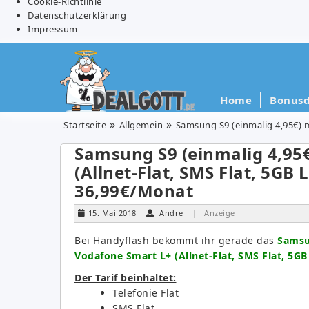
Cookie-Richtlinie
Datenschutzerklärung
Impressum
Home
Bonusd
Startseite
Allgemein
Samsung S9 (einmalig 4,95€) m
Samsung S9 (einmalig 4,95
(Allnet-Flat, SMS Flat, 5GB 
36,99€/Monat
15. Mai 2018
Andre
| Anzeige
Bei Handyflash bekommt ihr gerade das
Samsu
Vodafone Smart L+ (Allnet-Flat, SMS Flat, 5GB
Der Tarif beinhaltet:
Telefonie Flat
SMS Flat