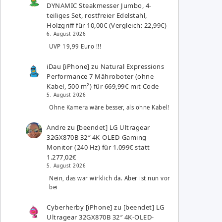
DYNAMIC Steakmesser Jumbo, 4-
teiliges Set, rostfreier Edelstahl,
Holzgriff für 10,00€ (Vergleich: 22,99€)
6. August 2026
UVP 19,99 Euro !!!
iDau [iPhone]
zu
Natural Expressions
Performance 7 Mähroboter (ohne
Kabel, 500 m²) für 669,99€ mit Code
5. August 2026
Ohne Kamera wäre besser, als ohne Kabel!
Andre
zu
[beendet] LG Ultragear
32GX870B 32″ 4K-OLED-Gaming-
Monitor (240 Hz) für 1.099€ statt
1.277,02€
5. August 2026
Nein, das war wirklich da. Aber ist nun vor
bei
Cyberherby [iPhone]
zu
[beendet] LG
Ultragear 32GX870B 32″ 4K-OLED-