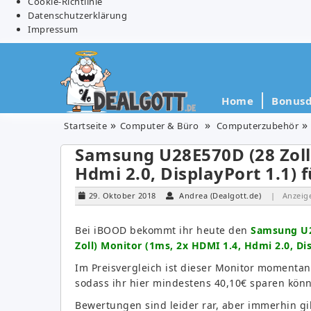
Cookie-Richtlinie
Datenschutzerklärung
Impressum
Home
Bonusd
Startseite
Computer & Büro
Computerzubehör
Samsung U28E570D (28 Zoll)
Hdmi 2.0, DisplayPort 1.1) f
29. Oktober 2018
Andrea (Dealgott.de)
| Anzeig
Bei iBOOD bekommt ihr heute den
Samsung U2
Zoll) Monitor (1ms, 2x HDMI 1.4, Hdmi 2.0, Dis
Im Preisvergleich ist dieser Monitor momenta
sodass ihr hier mindestens 40,10€ sparen könn
Bewertungen sind leider rar, aber immerhin gi