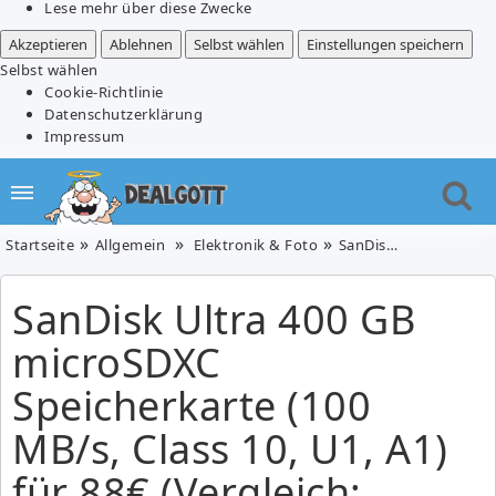
Lese mehr über diese Zwecke
Akzeptieren
Ablehnen
Selbst wählen
Einstellungen speichern
Selbst wählen
Cookie-Richtlinie
Datenschutzerklärung
Impressum
Startseite
Allgemein
Elektronik & Foto
SanDisk Ultra 400 GB microSDXC Speicherkarte (100 MB/s, Class 10, U1, A1) für 88€ (Vergleich: 99,95€)
SanDisk Ultra 400 GB
microSDXC
Speicherkarte (100
MB/s, Class 10, U1, A1)
für 88€ (Vergleich: