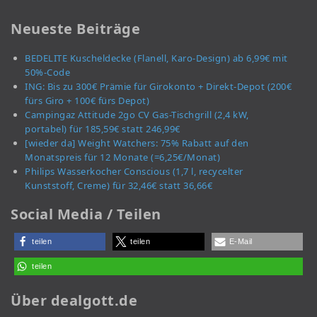
Neueste Beiträge
BEDELITE Kuscheldecke (Flanell, Karo-Design) ab 6,99€ mit
50%-Code
ING: Bis zu 300€ Prämie für Girokonto + Direkt-Depot (200€
fürs Giro + 100€ fürs Depot)
Campingaz Attitude 2go CV Gas-Tischgrill (2,4 kW,
portabel) für 185,59€ statt 246,99€
[wieder da] Weight Watchers: 75% Rabatt auf den
Monatspreis für 12 Monate (=6,25€/Monat)
Philips Wasserkocher Conscious (1,7 l, recycelter
Kunststoff, Creme) für 32,46€ statt 36,66€
Social Media / Teilen
teilen
teilen
E-Mail
teilen
Über dealgott.de