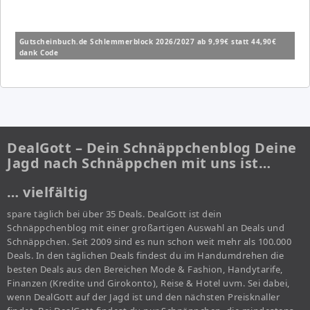
Gutscheinbuch.de Schlemmerblock 2026/2027 ab 9,99€ statt 44,90€
dank Code
DealGott – Dein Schnäppchenblog Deine
Jagd nach Schnäppchen mit uns ist…
… vielfältig
spare täglich bei über 35 Deals. DealGott ist dein
Schnäppchenblog mit einer großartigen Auswahl an Deals und
Schnäppchen. Seit 2009 sind es nun schon weit mehr als 100.000
Deals. In den täglichen Deals findest du im Handumdrehen die
besten Deals aus den Bereichen Mode & Fashion, Handytarife,
Finanzen (Kredite und Girokonto), Reise & Hotel uvm. Sei dabei,
wenn DealGott auf der Jagd ist und den nächsten Preisknaller