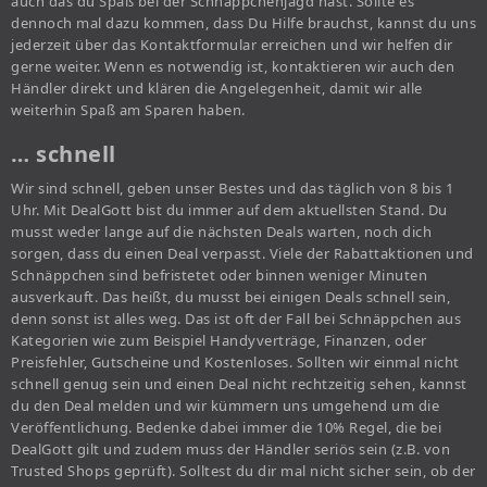
auch das du Spaß bei der Schnäppchenjagd hast. Sollte es
dennoch mal dazu kommen, dass Du Hilfe brauchst, kannst du uns
jederzeit über das Kontaktformular erreichen und wir helfen dir
gerne weiter. Wenn es notwendig ist, kontaktieren wir auch den
Händler direkt und klären die Angelegenheit, damit wir alle
weiterhin Spaß am Sparen haben.
… schnell
Wir sind schnell, geben unser Bestes und das täglich von 8 bis 1
Uhr. Mit DealGott bist du immer auf dem aktuellsten Stand. Du
musst weder lange auf die nächsten Deals warten, noch dich
sorgen, dass du einen Deal verpasst. Viele der Rabattaktionen und
Schnäppchen sind befristetet oder binnen weniger Minuten
ausverkauft. Das heißt, du musst bei einigen Deals schnell sein,
denn sonst ist alles weg. Das ist oft der Fall bei Schnäppchen aus
Kategorien wie zum Beispiel Handyverträge, Finanzen, oder
Preisfehler, Gutscheine und Kostenloses. Sollten wir einmal nicht
schnell genug sein und einen Deal nicht rechtzeitig sehen, kannst
du den Deal melden und wir kümmern uns umgehend um die
Veröffentlichung. Bedenke dabei immer die 10% Regel, die bei
DealGott gilt und zudem muss der Händler seriös sein (z.B. von
Trusted Shops geprüft). Solltest du dir mal nicht sicher sein, ob der